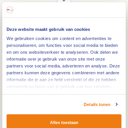
Mooie routes langs
fietsknooppunten
Deze website maakt gebruik van cookies
In het hart van Limburg, waar schitterende
We gebruiken cookies om content en advertenties te
natuurlandschappen en pittoreske dorpjes elkaar
personaliseren, om functies voor social media te bieden
en om ons websiteverkeer te analyseren. Ook delen we
afwisselen, komt de zomer pas echt goed tot
informatie over je gebruik van onze site met onze
leven op twee wielen. Het is de perfecte tijd van
partners voor social media, adverteren en analyse. Deze
het jaar om je fiets te pakken en te genieten van
partners kunnen deze gegevens combineren met andere
de prachtige natuur en het gezellige Limburgse
informatie die je aan ze hebt verstrekt of die ze hebben
leven. Met een uitgebreid netwerk van fietspaden
verzameld op basis van je gebruik van hun services.
en knooppunten kun je hier eindeloos op
ontdekkingstocht gaan. Vergeet niet af en toe
Details tonen
een pitstop te maken bij een van de vele terrasjes
langs de routes. Hier kun je genieten van een
Alles toestaan
verfrissend drankje en proeven van de lokale