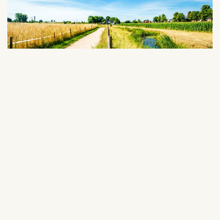
5 Landelijk Leudal
Het Leudal is een fraai voorbeeld van een
beekdal waarin de Zelsterbeek en de Leubeek
vrijelijk hun weg zoeken en het dal diep hebben
uitgeslepen. Deze route leidt je over het
platteland, langs karakteristieke dorpjes en de
bijzondere natuur in het Leudal.