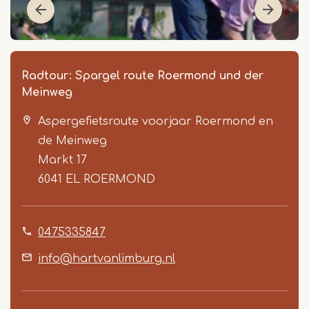
Radtour: Spargel route Roermond und der
Meinweg
Aspergefietsroute voorjaar Roermond en
de Meinweg
Markt 17
6041 EL
ROERMOND
Item
1
0475335847
of
2
info@hartvanlimburg.nl