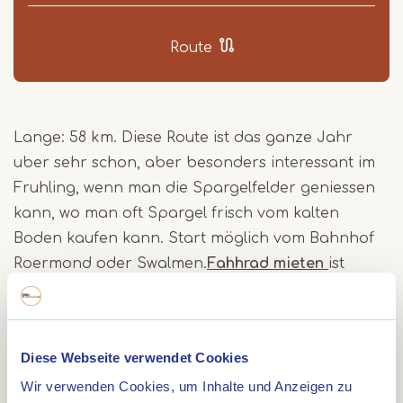
Route
Lange: 58 km. Diese Route ist das ganze Jahr
uber sehr schon, aber besonders interessant im
Fruhling, wenn man die Spargelfelder geniessen
kann, wo man oft Spargel frisch vom kalten
Boden kaufen kann. Start möglich vom Bahnhof
Roermond oder Swalmen.
Fahhrad mieten
ist
möglich!
Dieser Knotenpunkt Radweg zeigt Ihnen die
Schönheit von Limburg. Sie fahren durch eine
Diese Webseite verwendet Cookies
abwechslungsreiche Landschaft mit gewundenen
Wir verwenden Cookies, um Inhalte und Anzeigen zu
Bächen, ausgedehnten Wäldern und idyllischen