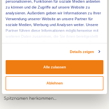
personalisieren, Funktionen für soziale Medien anbieten
Städten. Sie fahren nicht nur durch den National
zu können und die Zugriffe auf unsere Website zu
Park de Meinweg, aber auch entlang der schöne
analysieren. Außerdem geben wir Informationen zu Ihrer
Fluss der Roer und durch das alte Dorf Sint
Verwendung unserer Website an unsere Partner für
Odiliënberg mit seiner jahrhundertealten Basilika.
soziale Medien, Werbung und Analysen weiter. Unsere
Pures Vergnügen!
Partner führen diese Informationen möglicherweise mit
weiteren Daten zusammen, die Sie ihnen bereitgestellt
haben oder die sie im Rahmen Ihrer Nutzung der Dienste
Dieser Radweg ist das ganze Jahr über schön,
gesammelt haben.
aber wenn Sie im Frühling hier sind, können Sie
Details zeigen
die Spezialität der Region genießen: Spargel.
Dieses einzigartige Gemüse, mit Spitznamen wie
Alle zulassen
"das weiße Gold" und "Königin des Gemüses",
wächst auf vielen Feldern entlang des Weges, und
Ablehnen
man kann es oft an Ort und Stelle kosten und
kaufen. Sie werden verstehen, wo diese
Spitznamen herkommen…