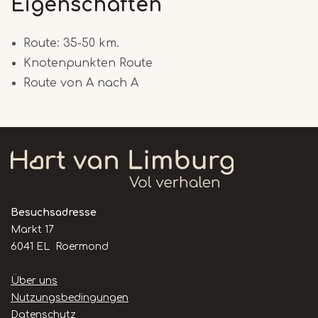
Eigenschaften
Route: 35-50 km.
Knotenpunkten Route
Route von A nach A
Besuchsadresse
Markt 17
6041 EL Roermond
Handige
Über uns
links
Nutzungsbedingungen
Datenschutz