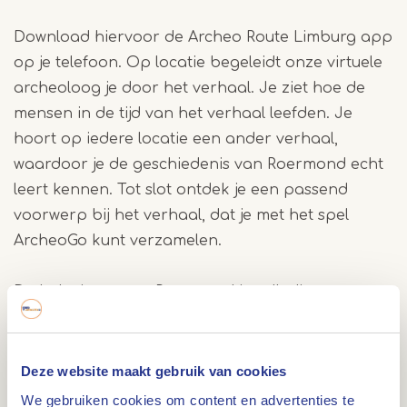
Download hiervoor de Archeo Route Limburg app
op je telefoon. Op locatie begeleidt onze virtuele
archeoloog je door het verhaal. Je ziet hoe de
mensen in de tijd van het verhaal leefden. Je
hoort op iedere locatie een ander verhaal,
waardoor je de geschiedenis van Roermond echt
leert kennen. Tot slot ontdek je een passend
voorwerp bij het verhaal, dat je met het spel
ArcheoGo kunt verzamelen.
De belevingsroute Roermond is volledig
geïntegreerd in de Archeo Route app. Je hebt
dan ook geen extra hulpmiddelen nodig om de
route volledig met de app te lopen. Zet wel je GPS
Deze website maakt gebruik van cookies
aan, dan zie je precies waar je op de route bent.
We gebruiken cookies om content en advertenties te