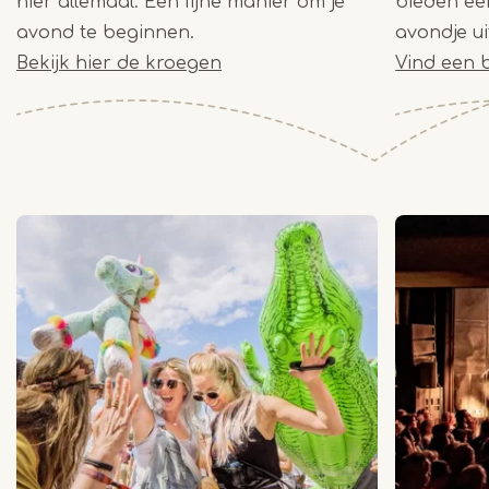
hier allemaal. Een fijne manier om je
bieden ee
avond te beginnen.
avondje ui
Bekijk hier de kroegen
Vind een b