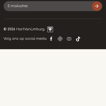
E-
mailadres
© 2026
HartVanLimburg
Volg ons op social media