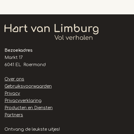
Bezoekadres
Markt 17
6041 EL Roermond
Handige
Over ons
links
Gebruiksvoorwaarden
Privacy
Privacyverklaring
Producten en Diensten
Partners
Ontvang de leukste uitjes!