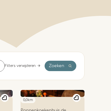
Zoeken
Filters verwijderen
0,0km
Pannenkoekenhuis de