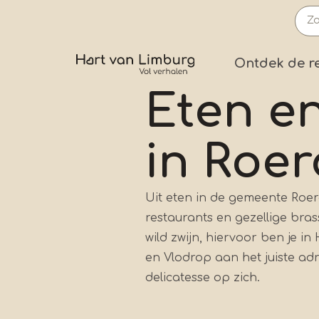
Overslaan
en
naar
Prima
Ontdek de r
de
inhoud
Eten e
gaan
in Roe
Uit eten in de gemeente Roe
restaurants en gezellige bras
wild zwijn, hiervoor ben je i
en Vlodrop aan het juiste adr
delicatesse op zich.