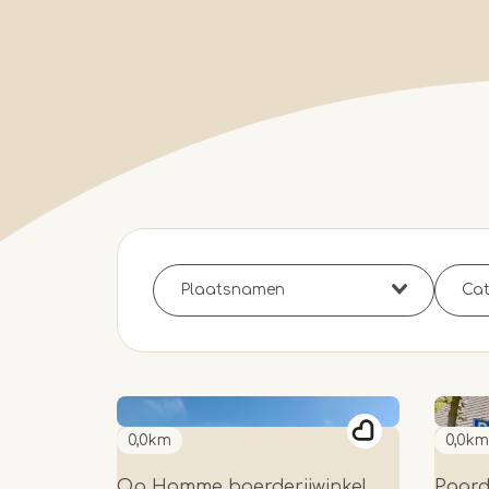
0,0km
0,0km
Op Homme boerderijwinkel
Paard