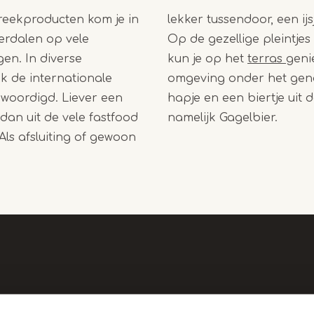
reekproducten kom je in
, een ijsje smaakt altijd.
rdalen op vele
intjes in Roerdalen
en. In diverse
kun je op het
terras
geni
ok de internationale
omgeving onder het gen
woordigd. Liever een
hapje en een biertje uit d
 dan uit de vele fastfood
namelijk Gagelbier.
ls afsluiting of gewoon
Handige
Over ons