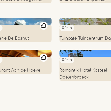
0,0km
erie De Boshut
Tuincafé Tuincentrum Da
0,0km
urant Aan de Hoeve
Romantik Hotel Kasteel
Daelenbroeck