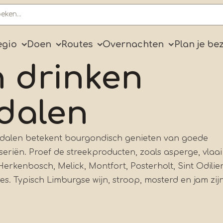
ry
egio
Doen
Routes
Overnachten
Plan je be
n drinken
rdalen
rdalen betekent bourgondisch genieten van goede
seriën. Proef de streekproducten, zoals asperge, vlaai
n Herkenbosch, Melick, Montfort, Posterholt, Sint Odili
es. Typisch Limburgse wijn, stroop, mosterd en jam zij