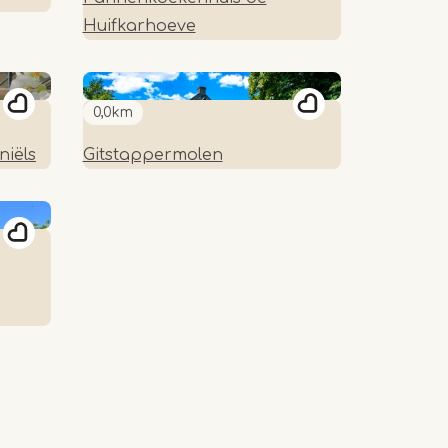
Huifkarhoeve
0,0km
niëls
Gitstappermolen