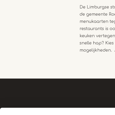
De Limburgse st
lekker tussendoor
de gemeente Roe
Op de gezellige ple
menukaarten teg
restaurants is o
keuken vertegen
snelle hap? Kies
mogelijkheden. A