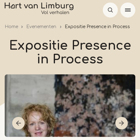
Overslaan
en
naar
Home
Evenementen
Expositie Presence in Process
de
inhoud
Expositie Presence
gaan
in Process