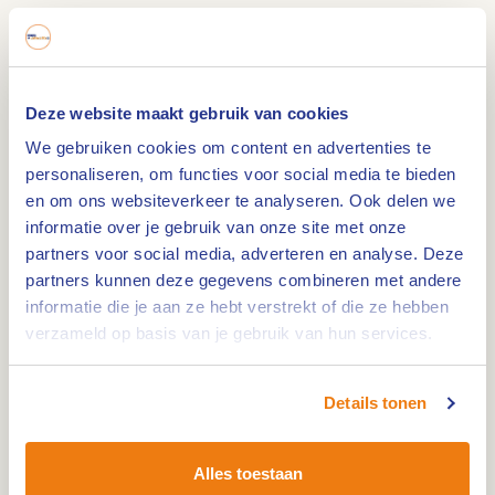
met iconisch werk en nieuwe installaties een
veelzijdig overzicht van Jongstra’s oeuvre. Zo is
onder meer haar jurk voor Viktor & Rolf, werk uit
de samenwerking met Marc Mulders, de serie
Deze website maakt gebruik van cookies
Tangible Transformations én het monumentale
We gebruiken cookies om content en advertenties te
Guernica de la Ecología te bewonderen.
personaliseren, om functies voor social media te bieden
en om ons websiteverkeer te analyseren. Ook delen we
informatie over je gebruik van onze site met onze
In de voormalige werkplaatsen van Pierre
partners voor social media, adverteren en analyse. Deze
Cuypers, de plek waar ook textielambacht
partners kunnen deze gegevens combineren met andere
floreerde komt Jongstra’s missie tot leven: het
informatie die je aan ze hebt verstrekt of die ze hebben
herontdekken en doorgeven van kennis, het
verzameld op basis van je gebruik van hun services.
werken in harmonie met de natuur en het
vernieuwen van eeuwenoude technieken.
Details tonen
Waar wol, kleur en ecologie samenkomen
Alles toestaan