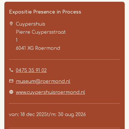
Expositie Presence in Process
Cuypershuis
Pierre Cuypersstraat
1
6041 XG
Roermond
Item
0475 35 91 02
1
of
museum@roermond.nl
2
www.cuypershuisroermond.nl
van
18 dec 2025
t/m
30 aug 2026