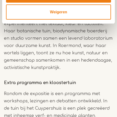
Jongstra werkt met wol van Drentse
heideschapen, natuurlijke pigmenten en planten
Weigeren
uit eigen teelt. Ze vilt, spint, weeft en
experimenteert met textuur, kleur en tactiliteit.
Haar botanische tuin, biodynamische boerderij
en studio vormen samen een levend laboratorium
voor duurzame kunst. In Roermond, waar haar
wortels liggen, toont ze nu hoe kunst, natuur en
gemeenschap samenkomen in een hedendaagse,
activistische kunstpraktijk.
Extra programma en kloostertuin
Rondom de expositie is een programma met
workshops, lezingen en debatten ontwikkeld. In
de tuin bij het Cuypershuis is een plek gecreëerd
met inheemse verf- en medicinale planten,