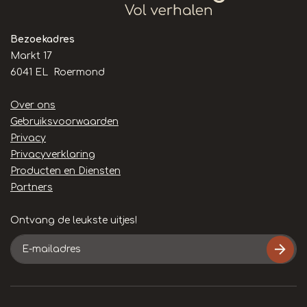
Bezoekadres
Markt 17
6041 EL Roermond
Handige
Over ons
links
Gebruiksvoorwaarden
Privacy
Privacyverklaring
Producten en Diensten
Partners
Ontvang de leukste uitjes!
E-
mailadres