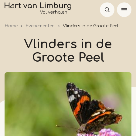
Overslaan
en
naar
Home
Evenementen
Vlinders in de Groote Peel
de
inhoud
Vlinders in de
gaan
Groote Peel