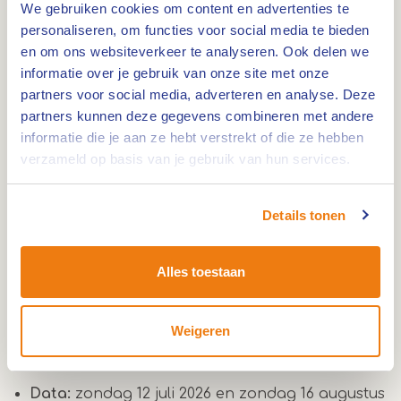
Op zoek naar bijzondere vlinders
We gebruiken cookies om content en advertenties te
personaliseren, om functies voor social media te bieden
Samen speur je naar vlinders die zich thuis voelen
en om ons websiteverkeer te analyseren. Ook delen we
in het landschap van De Groote Peel. Onderweg
informatie over je gebruik van onze site met onze
kijk je naar soorten die hier leven en leer je meer
partners voor social media, adverteren en analyse. Deze
over wat er rondfladdert in dit natuurgebied.
partners kunnen deze gegevens combineren met andere
informatie die je aan ze hebt verstrekt of die ze hebben
verzameld op basis van je gebruik van hun services.
Wandelen door De Pelen
De wandeling start bij Buitencentrum De Pelen
Details tonen
aan de Moostdijk in Ospel. De route is ongeveer 2
kilometer lang en geschikt voor deelnemers
Alles toestaan
vanaf 6 jaar. Honden mogen mee, mits ze
aangelijnd zijn.
Weigeren
Praktische informatie
Data:
zondag 12 juli 2026 en zondag 16 augustus