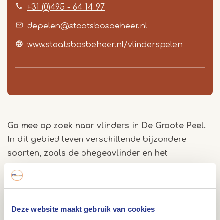
+31 (0)495 - 64 14 97
depelen@staatsbosbeheer.nl
www.staatsbosbeheer.nl/vlinderspelen
Ga mee op zoek naar vlinders in De Groote Peel.
In dit gebied leven verschillende bijzondere
soorten, zoals de phegeavlinder en het
spiegeldikkopje. Sommige soorten zie je in de rest
van Nederland niet of nauwelijks. Tijdens deze
wandeling ontdek je welke bijzondere en
algemene vlinders er in de Peel rondfladderen.
Deze website maakt gebruik van cookies