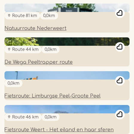
Route 81 km
0,0km
Natuurroute Nederweert
Route 44 km
0,0km
De Wega Peeltrapper route
0,0km
Fietsroute: Limburgse Peel-Groote Peel
Route 46 km
0,0km
Fietsroute Weert - Het eiland en haar sferen