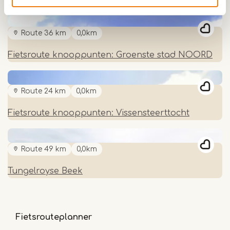
Route 36 km
0,0km
Fietsroute knooppunten: Groenste stad NOORD
Route 24 km
0,0km
Fietsroute knooppunten: Vissensteerttocht
Route 49 km
0,0km
Tungelroyse Beek
Fietsrouteplanner