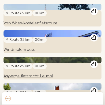
Route 59 km
0,0km
Van Waes-kastelenfietsroute
Route 35 km
0,0km
Windmolenroute
Route 39 km
0,0km
Asperge fietstocht Leudal
Route 92 km
0,0km
Graaf van Horne Fietspad