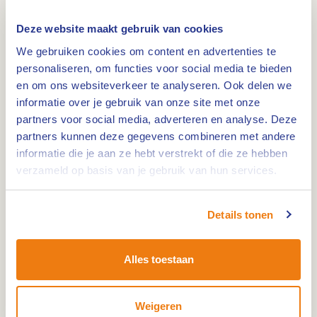
Deze website maakt gebruik van cookies
Route 32 km
0,0km
We gebruiken cookies om content en advertenties te
personaliseren, om functies voor social media te bieden
Fietsroute Weert - Op het eiland van Weert
en om ons websiteverkeer te analyseren. Ook delen we
informatie over je gebruik van onze site met onze
partners voor social media, adverteren en analyse. Deze
Route 68 km
0,0km
partners kunnen deze gegevens combineren met andere
Liberation Fietsroute Nederweert - Weert
informatie die je aan ze hebt verstrekt of die ze hebben
verzameld op basis van je gebruik van hun services.
Route 71 km
0,0km
Details tonen
Op de trappers tussen de wieken
Alles toestaan
Route 23 km
0,0km
Weigeren
Fietsroute - De Heerlijke Peelroute