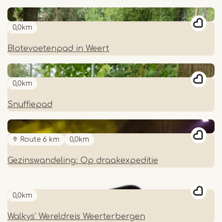
0,0km
Blotevoetenpad in Weert
0,0km
Snuffiepad
Route 6 km
0,0km
Gezinswandeling: Op draakexpeditie
0,0km
Walkys' Wereldreis Weerterbergen