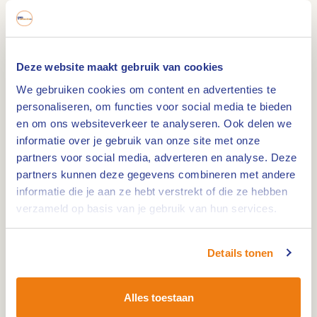
Kinderwandeling: Roermond en zijn Munsterkerk
0,0km
Deze website maakt gebruik van cookies
We gebruiken cookies om content en advertenties te
Kinderwandeling: Roermond en zijn bestuur en
personaliseren, om functies voor social media te bieden
rechtspraak in de Middeleeuwen en nu
en om ons websiteverkeer te analyseren. Ook delen we
informatie over je gebruik van onze site met onze
partners voor social media, adverteren en analyse. Deze
0,0km
partners kunnen deze gegevens combineren met andere
informatie die je aan ze hebt verstrekt of die ze hebben
Kinderwandeling: Roermond en zijn gebouwen
verzameld op basis van je gebruik van hun services.
0,0km
Details tonen
Kinderwandeling: Roermond en zijn beroepen
vroeger en nu
Alles toestaan