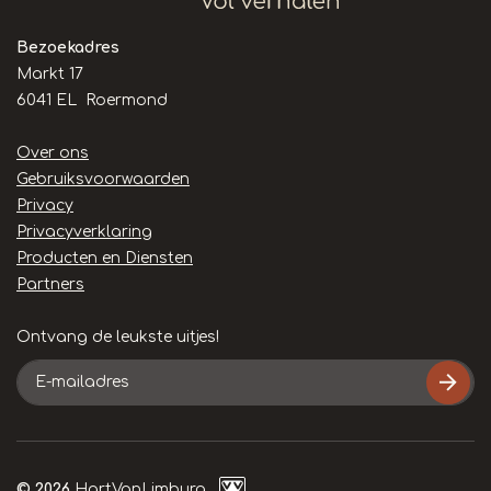
Bezoekadres
Markt 17
6041 EL Roermond
Handige
Over ons
links
Gebruiksvoorwaarden
Privacy
Privacyverklaring
Producten en Diensten
Partners
Ontvang de leukste uitjes!
E-
mailadres
© 2026
HartVanLimburg