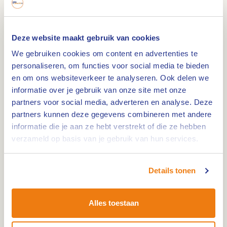
Overzicht van de route
Deze website maakt gebruik van cookies
De route is volledig opgenomen in de Archeo
We gebruiken cookies om content en advertenties te
Route Limburg app.
Download de app
en start
personaliseren, om functies voor social media te bieden
vanuit de app de route. Onderweg word je
en om ons websiteverkeer te analyseren. Ook delen we
informatie over je gebruik van onze site met onze
gewaarschuwd via een belletje als je bij een
partners voor social media, adverteren en analyse. Deze
interessante locatie komt.
partners kunnen deze gegevens combineren met andere
informatie die je aan ze hebt verstrekt of die ze hebben
Er is ook een extra infofolder over de Archeo
verzameld op basis van je gebruik van hun services.
fietsroute Roerdalen beschikbaar. Deze is echter
niet noodzakelijk om de route te fietsen. Via de
Details tonen
app krijg je onderweg voldoende informatie over
de bezienswaardigheden.
Alles toestaan
Op vier Archeo Route Limburg locaties ontdek je