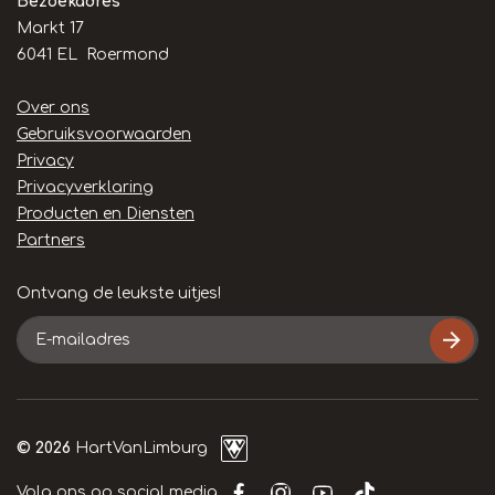
Bezoekadres
Markt 17
6041 EL Roermond
Handige
Over ons
links
Gebruiksvoorwaarden
Privacy
Privacyverklaring
Producten en Diensten
Partners
Ontvang de leukste uitjes!
E-
mailadres
© 2026
HartVanLimburg
Volg ons op social media