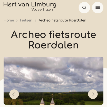
Overslaan
en
naar
Home
Fietsen
Archeo fietsroute Roerdalen
de
inhoud
Archeo fietsroute
gaan
Roerdalen