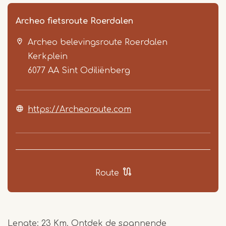
Archeo fietsroute Roerdalen
Archeo belevingsroute Roerdalen
Kerkplein
6077 AA
Sint Odiliënberg
https://Archeoroute.com
Item
1
of
9
Route
Lengte: 23 Km. Ontdek de spannende