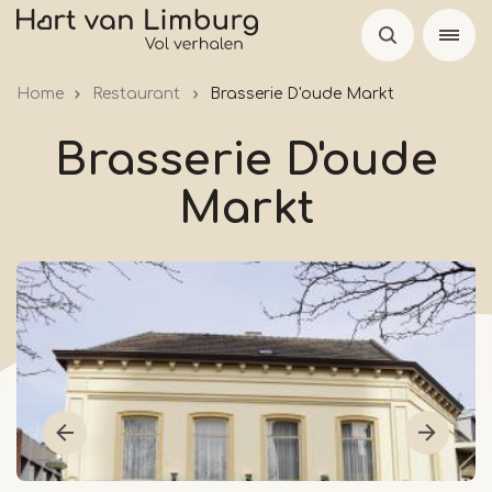
Overslaan
en
naar
Home
Restaurant
Brasserie D'oude Markt
de
inhoud
Brasserie D'oude
gaan
Markt