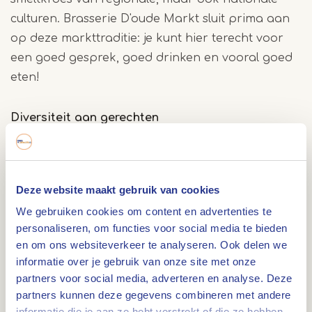
culturen. Brasserie D'oude Markt sluit prima aan
op deze markttraditie: je kunt hier terecht voor
een goed gesprek, goed drinken en vooral goed
eten!
Diversiteit aan gerechten
Tijdens de lunch of diner kan je bij Brasserie
D'oude Markt kiezen uit een grote diversiteit aan
heerlijke gerechten. Ook staan er tal van
Deze website maakt gebruik van cookies
tapasgerechten op de kaart. Lekker op het grote
We gebruiken cookies om content en advertenties te
terras als borrelhap of maaltijd. Het is goed
personaliseren, om functies voor social media te bieden
toeven buiten onder de overkapping of parasols.
en om ons websiteverkeer te analyseren. Ook delen we
informatie over je gebruik van onze site met onze
Heb je niet zo’n grote trek? Veel van de maaltijden
partners voor social media, adverteren en analyse. Deze
zijn in grote of kleine porties te bestellen.
partners kunnen deze gegevens combineren met andere
informatie die je aan ze hebt verstrekt of die ze hebben