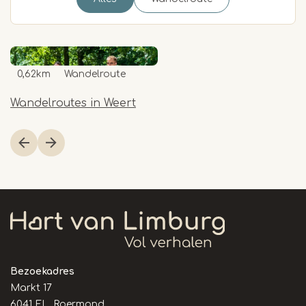
0,62km
Wandelroute
Wandelroutes in Weert
Item
1
of
1
Bezoekadres
Markt 17
6041 EL Roermond