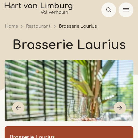
Overslaan
en
naar
Home
Restaurant
Brasserie Laurius
de
inhoud
Brasserie Laurius
gaan
Brasserie Laurius