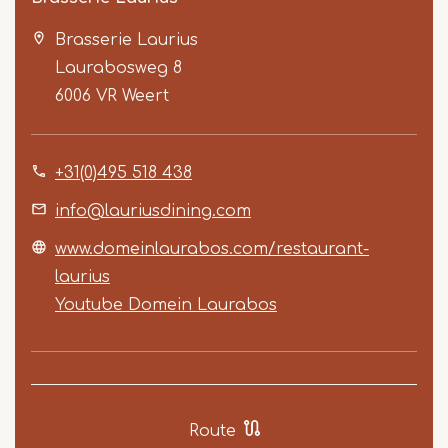
Brasserie Laurius
Laurabosweg 8
6006 VR
Weert
+31(0)495 518 438
Item
1
info@lauriusdining.com
of
www.domeinlaurabos.com/restaurant-
5
laurius
Youtube Domein Laurabos
Route