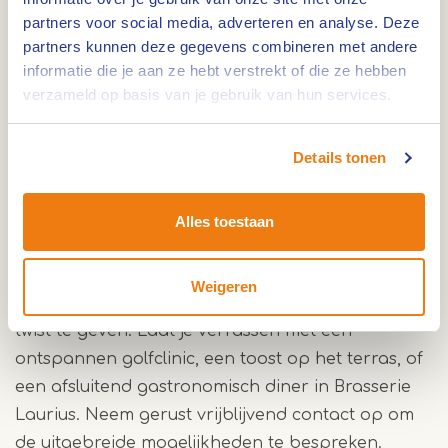
verschillende groottes, geschikt voor groepen
partners voor social media, adverteren en analyse. Deze
partners kunnen deze gegevens combineren met andere
van 6 tot 150 personen. Voor kleinere
informatie die je aan ze hebt verstrekt of die ze hebben
vergaderingen zoals die van een Raad van
verzameld op basis van je gebruik van hun services.
Bestuur, Raad van Commissarissen,
m
anagementteam
of afdelingsteam, zijn er
Details tonen
speciale, kleinschalige ruimtes beschikbaar. Hier
kunnen vruchtbare besprekingen plaatsvinden in
een ontspannen ambiance.
Alles toestaan
Domein Laurabos biedt ook de mogelijkheid om
Weigeren
zakelijke bijeenkomsten een sportieve of culinaire
twist te geven. Laat je verrassen met een
ontspannen golfclinic, een toost op het terras, of
een afsluitend gastronomisch diner in Brasserie
Laurius. Neem gerust vrijblijvend contact op om
de uitgebreide mogelijkheden te bespreken.