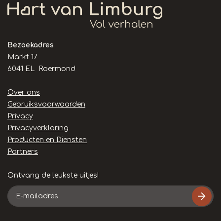
Bezoekadres
Markt 17
6041 EL Roermond
Handige
Over ons
links
Gebruiksvoorwaarden
Privacy
Privacyverklaring
Producten en Diensten
Partners
Ontvang de leukste uitjes!
E-
mailadres