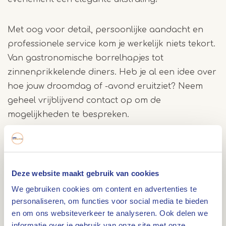
Met oog voor detail, persoonlijke aandacht en
professionele service kom je werkelijk niets tekort.
Van gastronomische borrelhapjes tot
zinnenprikkelende diners. Heb je al een idee over
hoe jouw droomdag of -avond eruitziet? Neem
geheel vrijblijvend contact op om de
mogelijkheden te bespreken.
Zakelijk
Bij Domein Laurabos vind je alles wat nodig is
Deze website maakt gebruik van cookies
voor diverse
zakelijke bijeenkomsten
.
We gebruiken cookies om content en advertenties te
Vergaderingen, borrels, workshops en
personaliseren, om functies voor social media te bieden
productpresentaties worden hier in stijl
en om ons websiteverkeer te analyseren. Ook delen we
georganiseerd. De locatie biedt ruimtes van
informatie over je gebruik van onze site met onze