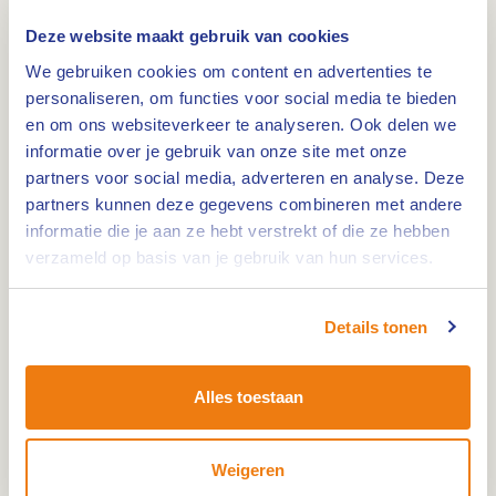
Deze unieke fietsroute is een initiatief van
Deze website maakt gebruik van cookies
Plattelandscoöperatie
– Brug tussen boerderij en
We gebruiken cookies om content en advertenties te
maatschappij, met steun van Natuurrijk Limburg –
personaliseren, om functies voor social media te bieden
Akkers en weiden vol leven.
en om ons websiteverkeer te analyseren. Ook delen we
informatie over je gebruik van onze site met onze
partners voor social media, adverteren en analyse. Deze
Fiets langs groene weilanden, ruisende bomen en
partners kunnen deze gegevens combineren met andere
boerderijen. Onderweg kun je genieten van
informatie die je aan ze hebt verstrekt of die ze hebben
lokale producten of even pauzeren bij een
verzameld op basis van je gebruik van hun services.
sfeervolle theetuin. Maak kennis met het
Limburgse platteland, met deze mix van natuur,
Details tonen
cultuur en gastvrijheid. Download de route via de
button
Alles toestaan
Deel jouw liefde:
#hartvanlimburg
Weigeren