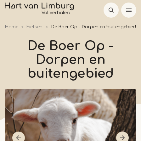
Overslaan
en
naar
Home
Fietsen
De Boer Op - Dorpen en buitengebied
de
inhoud
De Boer Op -
gaan
Dorpen en
buitengebied