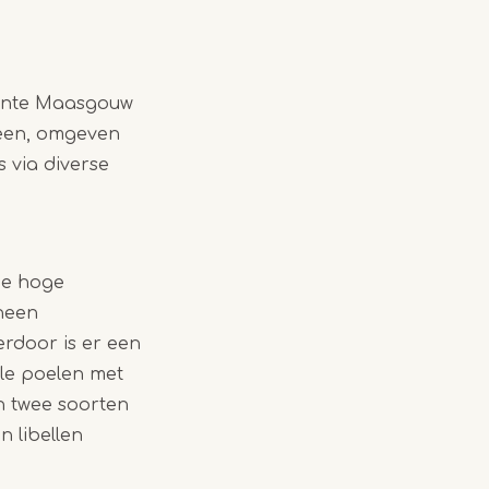
eente Maasgouw
veen, omgeven
s via diverse
de hoge
 heen
rdoor is er een
le poelen met
n twee soorten
 libellen