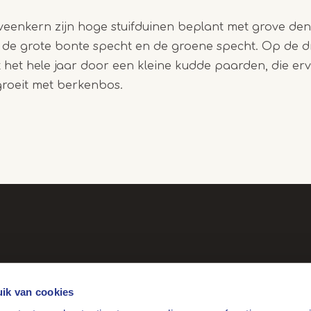
enkern zijn hoge stuifduinen beplant met grove de
n de grote bonte specht en de groene specht. Op de 
 het hele jaar door een kleine kudde paarden, die erv
groeit met berkenbos.
Handige
Over ons
links
Gebruiksvoorwaarden
ik van cookies
Privacy