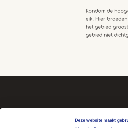
Rondom de hoogve
eik. Hier broede
het gebied graast
gebied niet dicht
Deze website maakt gebru