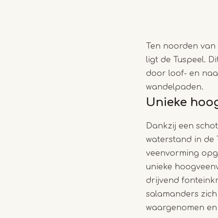
Ten noorden van 
ligt de Tuspeel. 
door loof- en naa
wandelpaden.
Unieke hoo
Dankzij een schot
waterstand in de
veenvorming opget
unieke hoogveenv
drijvend fonteink
salamanders zich 
waargenomen en k