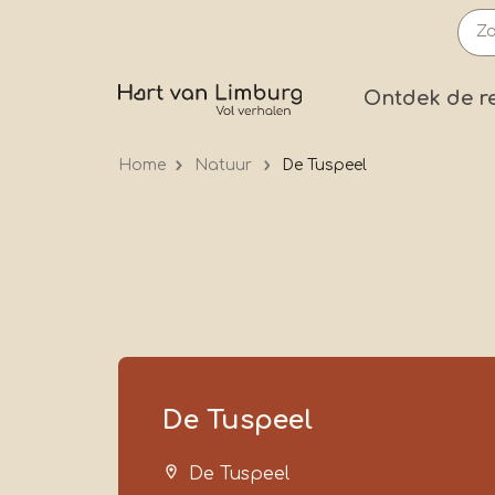
Overslaan
en
naar
Prima
Ontdek de r
de
inhoud
Home
Natuur
De Tuspeel
gaan
De Tuspeel
De Tuspeel