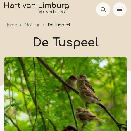
Overslaan
en
naar
Home
Natuur
De Tuspeel
de
inhoud
De Tuspeel
gaan