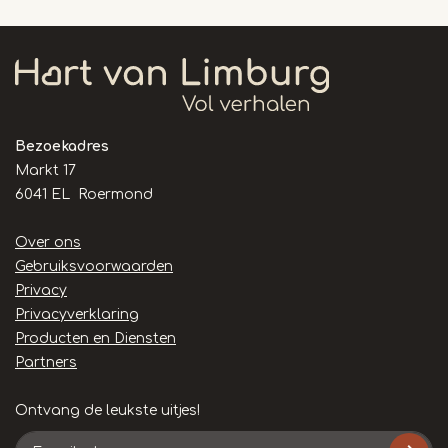
Bezoekadres
Markt 17
6041 EL Roermond
Handige
Over ons
links
Gebruiksvoorwaarden
Privacy
Privacyverklaring
Producten en Diensten
Partners
Ontvang de leukste uitjes!
E-