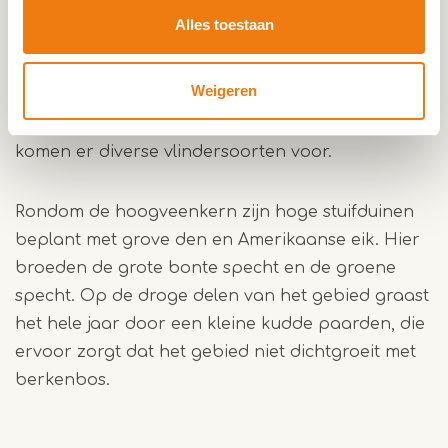
gebleven. In het veen liggen enkele poelen met
Alles toestaan
drijvend fonteinkruid en waterdrieblad, waar de
kleine groene kikker en twee soorten
Weigeren
salamanders zich voortplanten. Daarnaast zijn er
meer dan tien soorten libellen waargenomen en
komen er diverse vlindersoorten voor.
Rondom de hoogveenkern zijn hoge stuifduinen
beplant met grove den en Amerikaanse eik. Hier
broeden de grote bonte specht en de groene
specht. Op de droge delen van het gebied graast
het hele jaar door een kleine kudde paarden, die
ervoor zorgt dat het gebied niet dichtgroeit met
berkenbos.