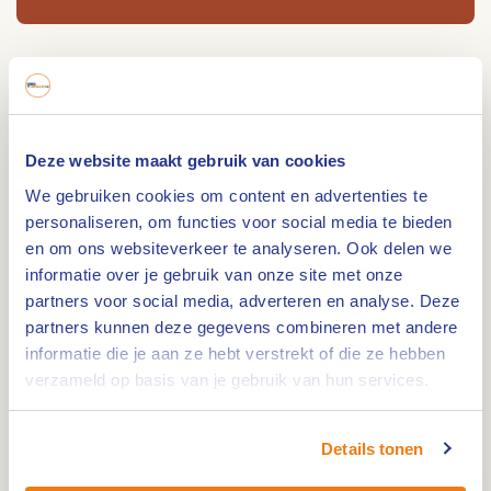
Ten noorden van Heel en oostelijk van de
Napoleonsbaan in de gemeente Maasgouw ligt
de Tuspeel. Dit gebied van 28 hectare biedt goed
Deze website maakt gebruik van cookies
ontwikkeld hoogveen, omgeven door loof- en
We gebruiken cookies om content en advertenties te
naaldbos. De Tuspeel is vrij toegankelijk voor
personaliseren, om functies voor social media te bieden
voetgangers via diverse wandelpaden.
en om ons websiteverkeer te analyseren. Ook delen we
Unieke hoogveenvegetatie
informatie over je gebruik van onze site met onze
partners voor social media, adverteren en analyse. Deze
Dankzij een schotelvormige leemlaag vlak onder
partners kunnen deze gegevens combineren met andere
de oppervlakte blijft de hoge waterstand in de
informatie die je aan ze hebt verstrekt of die ze hebben
verzameld op basis van je gebruik van hun services.
Tuspeel behouden. In deze laagte is door de
eeuwen heen veenvorming opgetreden, maar het
veen is nooit als turf gewonnen. Hierdoor is er
Details tonen
een unieke hoogveenvegetatie behouden