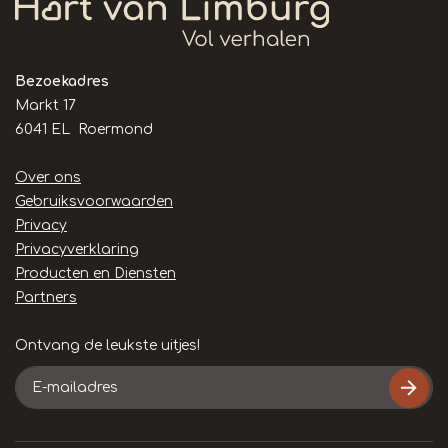
Bezoekadres
Markt 17
6041 EL Roermond
Handige
Over ons
links
Gebruiksvoorwaarden
Privacy
Privacyverklaring
Producten en Diensten
Partners
Ontvang de leukste uitjes!
E-
mailadres