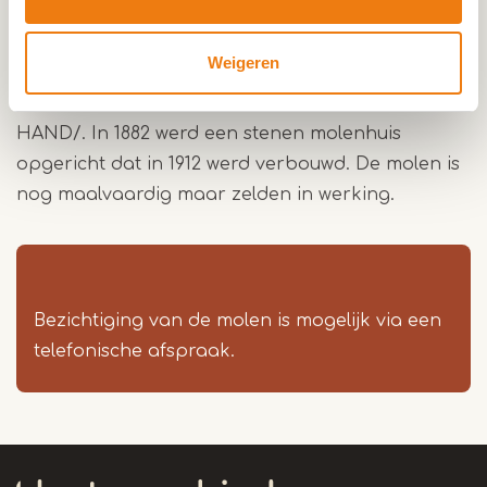
houten plaat met geschilderd opschrift, afkomstig
van de oude molen herinnert hieraan: ANNO 1710:
Weigeren
BEN IK GESCHAND/ DOOR EEN VAGEBOND
AFGEBRAND/ WEDEROM HERSTELT IN GODS
HAND/. In 1882 werd een stenen molenhuis
opgericht dat in 1912 werd verbouwd. De molen is
nog maalvaardig maar zelden in werking.
Bezichtiging van de molen is mogelijk via een
telefonische afspraak.