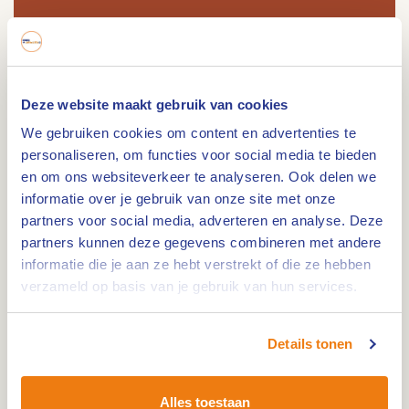
Route
Deze website maakt gebruik van cookies
We gebruiken cookies om content en advertenties te
personaliseren, om functies voor social media te bieden
en om ons websiteverkeer te analyseren. Ook delen we
De Ghen-Aamolen is een onderslag watermolen
informatie over je gebruik van onze site met onze
uit 1296. De molen werd gebruikt als graanmolen
partners voor social media, adverteren en analyse. Deze
op de Abeek.
partners kunnen deze gegevens combineren met andere
informatie die je aan ze hebt verstrekt of die ze hebben
De molen waarvan de oudste vermelding dateert
verzameld op basis van je gebruik van hun services.
uit 1296, fungeerde als korenmolen en was een
banmolen van de Graaf van Loon. De molen
bestond vermoedelijk al veel eerder. In 1710 is de
Details tonen
molen afgebrand, waarschijnlijk door
brandstichting. De molen werd herbouwd. Een
Alles toestaan