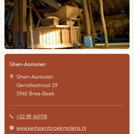
Ghen-Aamolen
Ghen-Aamolen
Genattestraat 39
3960
Bree-Beek
+32 89 461118
www.kempenbroekmolens.nl