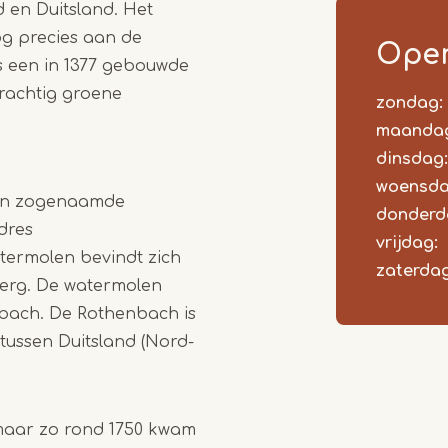
 en Duitsland. Het
1
og precies aan de
Open
of
s een in 1377 gebouwde
3
rachtig groene
zondag:
Dag
Time
React
slot
maanda
dinsdag:
woensda
een zogenaamde
donderd
dres
vrijdag:
termolen bevindt zich
zaterdag
berg. De watermolen
bach. De Rothenbach is
tussen Duitsland (Nord-
maar zo rond 1750 kwam