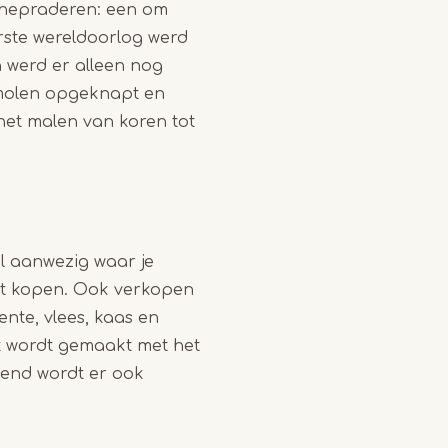
chepraderen: een om
rste wereldoorlog werd
n werd er alleen nog
rmolen opgeknapt en
het malen van koren tot
l aanwezig waar je
nt kopen. Ook verkopen
nte, vlees, kaas en
wat wordt gemaakt met het
kend wordt er ook