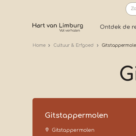
Overslaan
en
naar
Prima
Ontdek de r
de
inhoud
Home
Cultuur & Erfgoed
Gitstappermol
gaan
G
Gitstappermolen
Gitstappermolen