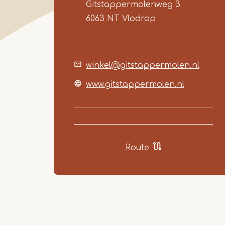
Gitstappermolenweg 3
6063 NT
Vlodrop
winkel@gitstappermolen.nl
www.gitstappermolen.nl
Route