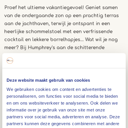
Proef het ultieme vakantiegevoel! Geniet samen
van de ondergaande zon op een prachtig terras
aan de jachthaven, terwijl je ontspant in een
heerlijke schommelstoel met een verfrissende
cocktail en lekkere borrelhapjes... Wat wil je nog
meer? Bij Humphrey’s aan de schitterende
Maasplassen op Parc Maasresidence Thorn kan
dit allemaal.
Humphrey's Thorn
Deze website maakt gebruik van cookies
Bij Humphrey's Thorn heten ze je graag welkom in
We gebruiken cookies om content en advertenties te
hun sfeervolle restaurant of ruime terras voor een
personaliseren, om functies voor social media te bieden
vers ontbijt, een lekker kopje koffie met Limburgse
en om ons websiteverkeer te analyseren. Ook delen we
vlaai, een heerlijke lunch, een verfrissende
informatie over je gebruik van onze site met onze
cocktail of een uitgebreid diner. Daarnaast is het
partners voor social media, adverteren en analyse. Deze
ook mogelijk om ambachtelijke pizza's te bestellen
partners kunnen deze gegevens combineren met andere