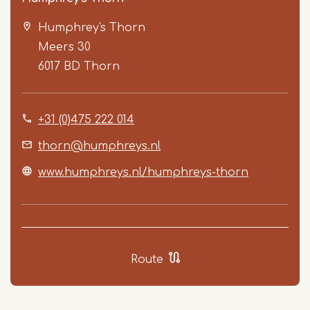
Humphrey's Thorn
Meers 30
6017 BD
Thorn
+31 (0)475 222 014
Item
1
thorn@humphreys.nl
of
www.humphreys.nl/humphreys-thorn
4
Route