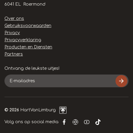
6041 EL Roermond
Handige
Over ons
links
Gebruiksvoorwaarden
Privacy
Privacyverklaring
Producten en Diensten
Partners
Ontvang de leukste uitjes!
E-
mailadres
© 2026
HartVanLimburg
Volg ons op social media