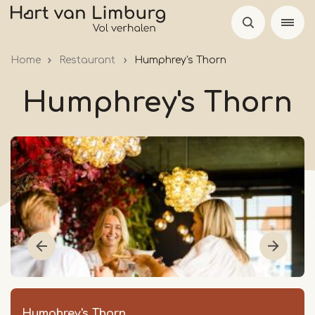
Overslaan
en
naar
Home
Restaurant
Humphrey's Thorn
de
inhoud
Humphrey's Thorn
gaan
Humphrey's Thorn