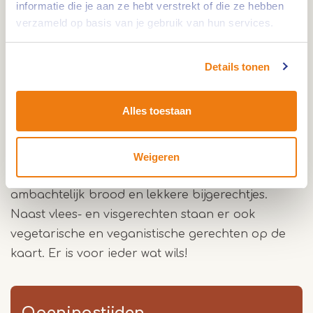
informatie die je aan ze hebt verstrekt of die ze hebben
in het restaurant om mee te nemen.
verzameld op basis van je gebruik van hun services.
"Good food, good mood"
Details tonen
In het restaurant wordt een driegangendiner
geserveerd voor een vaste prijs. Proef de
Alles toestaan
seizoensgebonden gerechten, gemaakt van de
beste en veelal lokale ingrediënten. Geniet van de
Frans-mediterrane keuken met een Aziatische
Weigeren
twist. Het driegangendiner wordt geserveerd met
ambachtelijk brood en lekkere bijgerechtjes.
Naast vlees- en visgerechten staan er ook
vegetarische en veganistische gerechten op de
kaart. Er is voor ieder wat wils!