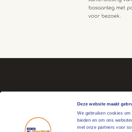
bosaanleg met pad
voor bezoek.
Deze website maakt gebru
We gebruiken cookies om c
Bezoekadres
bieden en om ons websitev
Markt 17
met onze partners voor so
6041 EL Roermond