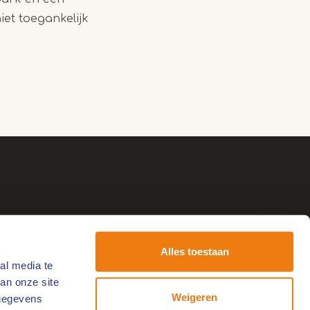
iet toegankelijk
Alles toestaan
al media te
tvang de leukste uitjes!
an onze site
-
Weigeren
 gegevens
ailadres