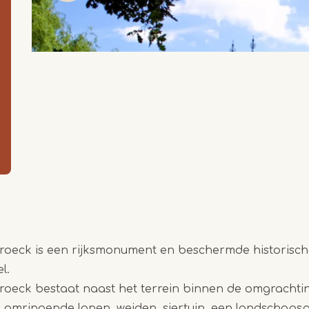
roeck is een rijksmonument en beschermde historisch
l.
roeck bestaat naast het terrein binnen de omgrachtin
Item
n omringende lanen, weiden, siertuin, een landschaps