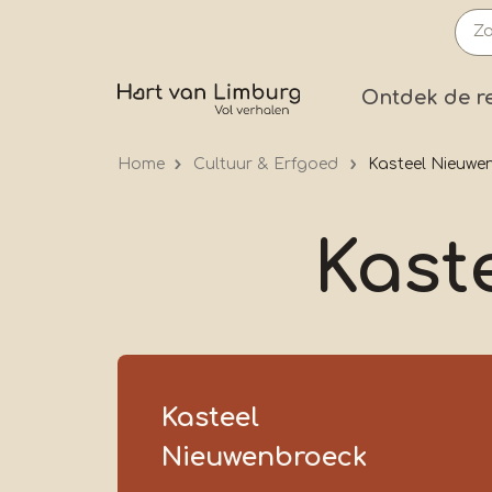
Overslaan
en
naar
Prima
Ontdek de r
de
inhoud
Home
Cultuur & Erfgoed
Kasteel Nieuwe
gaan
Kast
Kasteel
Nieuwenbroeck