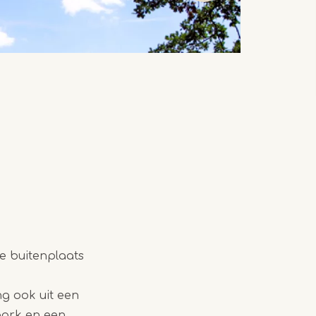
e buitenplaats
g ook uit een
park en een