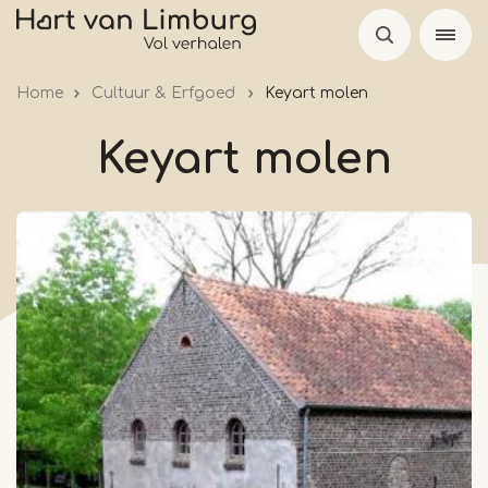
Overslaan
en
naar
Home
Cultuur & Erfgoed
Keyart molen
de
inhoud
Keyart molen
gaan