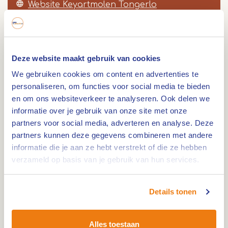
Website Keyartmolen Tongerlo
Deze website maakt gebruik van cookies
Route
We gebruiken cookies om content en advertenties te
personaliseren, om functies voor social media te bieden
en om ons websiteverkeer te analyseren. Ook delen we
informatie over je gebruik van onze site met onze
De Keyart molen is een onderslag watermolen uit
partners voor social media, adverteren en analyse. Deze
1139. De molen werd gebruikt als graanmolen op
partners kunnen deze gegevens combineren met andere
informatie die je aan ze hebt verstrekt of die ze hebben
de Itter.
verzameld op basis van je gebruik van hun services.
De molen wordt voor het eerst vermeld in 1139 als
eigendom van Arnoud Van de Keyart. Op de
Ferrariskaart (1771-77) staat de molen aangeduid
Details tonen
met een hoeve met twee vleugels, de huidige
noordoostelijke en zuidoostelijke vleugel. In 1850
Alles toestaan