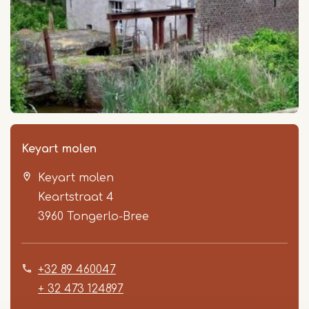
Keyart molen
Keyart molen
Keartstraat 4
3960
Tongerlo-Bree
+32 89 460047
+ 32 473 124897