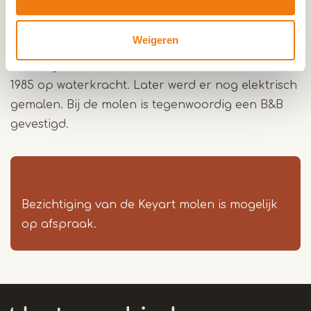
werd de molen volledig heropgebouwd en
versteend. In 1863 komt hij in het bezit van de
Weigeren
familie Galdermans. In 1923 werd het molenrad
vervangen door een turbine. De molen werkte tot
1985 op waterkracht. Later werd er nog elektrisch
gemalen. Bij de molen is tegenwoordig een B&B
gevestigd.
Bezichtiging van de Keyart molen is mogelijk
op afspraak.