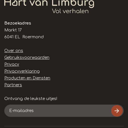
Bezoekadres
Markt 17
6041 EL Roermond
Handige
Over ons
links
Gebruiksvoorwaarden
Privacy
Privacyverklaring
Producten en Diensten
Partners
Ontvang de leukste uitjes!
E-
mailadres