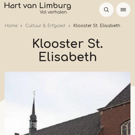
Overslaan
en
naar
Home
Cultuur & Erfgoed
Klooster St. Elisabeth
de
inhoud
Klooster St.
gaan
Elisabeth