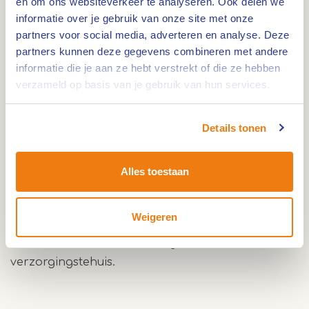
en om ons websiteverkeer te analyseren. Ook delen we
informatie over je gebruik van onze site met onze
Route
partners voor social media, adverteren en analyse. Deze
partners kunnen deze gegevens combineren met andere
informatie die je aan ze hebt verstrekt of die ze hebben
verzameld op basis van je gebruik van hun services.
Op het landgoed De Kreppel in Heythuysen, dat
stamt uit 1757 werd in 1835 het klooster St.
Elisabeth gebouwd.
Details tonen
Het werd de hoofdvestiging van de door Maria
Daemen gestichte en tot de orde der
Alles toestaan
Franciscanessen behorende concregatie van de
Zusters van Heythuysen. De bijbehorende kapel
Weigeren
werd in 1944 verwoest en in 1950 herbouwd.
Het klooster is nu tevens in gebruik als
verzorgingstehuis.