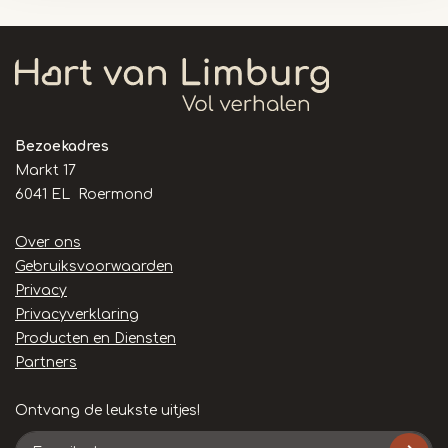
Bezoekadres
Markt 17
6041 EL Roermond
Handige
Over ons
links
Gebruiksvoorwaarden
Privacy
Privacyverklaring
Producten en Diensten
Partners
Ontvang de leukste uitjes!
E-