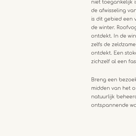
niet toegankelijk
de afwisseling v
is dit gebied een
de winter. Roofvo
ontdekt. In de wi
zelfs de zeldzame
ontdekt. Een sto
zichzelf al een fa
Breng een bezoek 
midden van het o
natuurlijk beheer
ontspannende wan