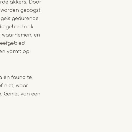
erde akkers. Door
 worden geoogst,
vogels gedurende
dit gebied ook
en waarnemen, en
leefgebied
 en vormt op
a en fauna te
 niet, waar
. Geniet van een