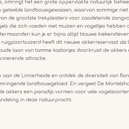
 is, omringt het een grote oppervlakte natuurlijk behe
an geteelde landbouwgewassen, waarvan sommige niet
 van de grootste trekpleisters voor zaadetende zang
gels die zich voeden met muizen en vogeltjes hebben 
ntermaanden kun je er bijna altijd blauwe kiekendiev
 ruigpoorbuizerd heeft dit nieuwe akkerreservaat als 
koude laan van tamme kastanjes doorkruist de akkers
scinerende attractie.
aan de Linnerheide en ontdek de diversiteit van flor
mringende landbouwgebied. En vergeet De Mortelshof
de akkers een paradijs vormen voor vele vogelsoorten
deling in deze natuurpracht.