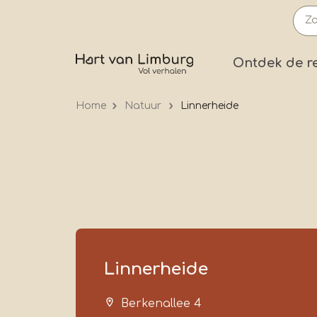
Overslaan
en
naar
Prima
Ontdek de r
de
inhoud
Home
Natuur
Linnerheide
gaan
Linnerheide
Berkenallee 4