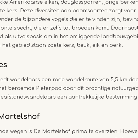
ikke Amerikaanse eiken, douglassparren, jonge berken
e kers. Deze diversiteit aan boomsoorten zorgt voor 
nder de bijzondere vogels die er te vinden zijn, bevin
onte specht, die er zelfs tot broeden komt. Daarnaas
d als uitvalsbasis om in het omliggende landbouwgebi
 het gebied staan zoete kers, beuk, eik en berk.
es
iedt wandelaars een rode wandelroute van 5,5 km doo
het beroemde Pieterpad door dit prachtige natuurge
geafstandswandelaars een aantrekkelijke bestemming 
Mortelshof
de wegen is De Mortelshof prima te overzien. Hoewel