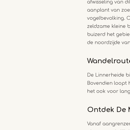
afwisseling van d
aanplant van zoet
vogelbevolking. O
zeldzame kleine b
buizerd het gebie
de noordzijde van
Wandelrout
De Linnerheide b
Bovendien loopt 
het ook voor lan
Ontdek De 
Vanaf aangrenzen