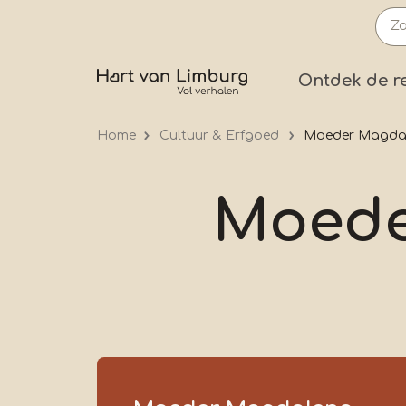
Overslaan
en
naar
Prima
Ontdek de r
de
inhoud
Home
Cultuur & Erfgoed
Moeder Magdal
gaan
Moede