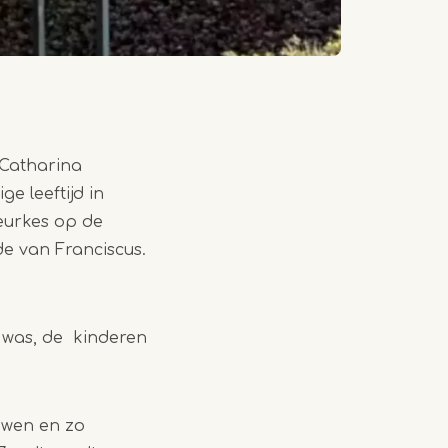
 Catharina
e leeftijd in
oeurkes op de
de van Franciscus.
- was, de kinderen
uwen en zo