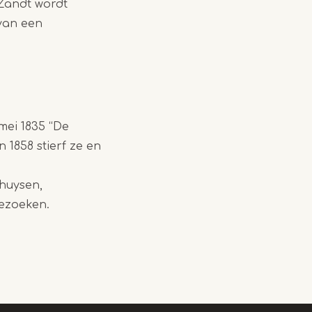
 Zandt wordt
 van een
mei 1835 “De
 1858 stierf ze en
thuysen,
ezoeken.