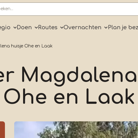
ry
egio
Doen
Routes
Overnachten
Plan je be
ena huisje Ohe en Laak
r Magdalena 
Ohe en Laak