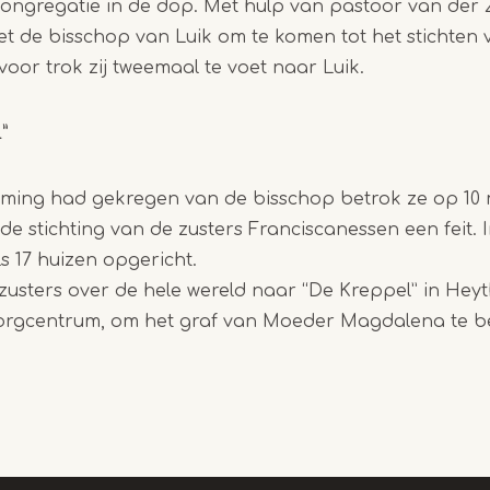
congregatie in de dop. Met hulp van pastoor van der
t de bisschop van Luik om te komen tot het stichten
voor trok zij tweemaal te voet naar Luik.
”
ming had gekregen van de bisschop betrok ze op 10 
e stichting van de zusters Franciscanessen een feit. In
s 17 huizen opgericht.
zusters over de hele wereld naar “De Kreppel” in Hey
orgcentrum, om het graf van Moeder Magdalena te b