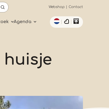
Secundaïre
Webshop
Contact
Aanvullende acties 
navigatie
zoek
Agenda
huisje