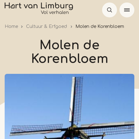
Overslaan
en
naar
Home
Cultuur & Erfgoed
Molen de Korenbloem
de
inhoud
Molen de
gaan
Korenbloem