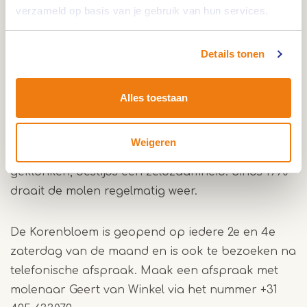
verzameld op basis van je gebruik van hun services.
van de molen in 1948 werkten er verschillende
molenaars. In 1970 werd de molen van zijn wieken
Details tonen
ontdaan. Twee jaar later heeft de gemeente
Nederweert noodvoorzieningen aangebracht om
verdere aftakeling te voorkomen. Pas in 1988
Alles toestaan
werden er plannen gemaakt om de molen te
restaureren. Bij deze restauratie in 1989 kreeg de
Weigeren
molen twee unieke stalen roeden die werden
geklonken, destijds een zeldzaamheid. Sinds 1990
draait de molen regelmatig weer.
De Korenbloem is geopend op iedere 2e en 4e
zaterdag van de maand en is ook te bezoeken na
telefonische afspraak. Maak een afspraak met
molenaar Geert van Winkel via het nummer +31