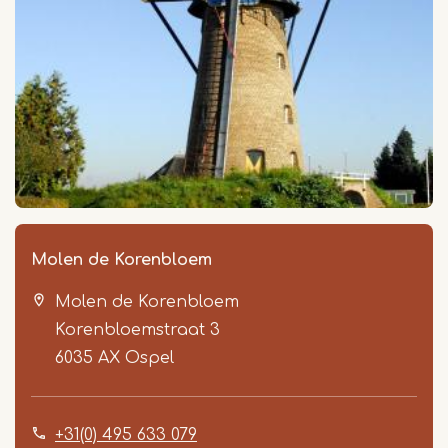
Molen de Korenbloem
Molen de Korenbloem
Korenbloemstraat 3
6035 AX
Ospel
+31(0) 495 633 079