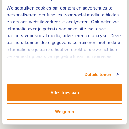
We gebruiken cookies om content en advertenties te
De Muntpassage in Weert is goed bereikbaar met
personaliseren, om functies voor social media te bieden
de auto, fiets en openbaar vervoer. Op zondagen
en om ons websiteverkeer te analyseren. Ook delen we
(ook op koopzondagen) en op feestdagen kan in
informatie over je gebruik van onze site met onze
Weert gratis * worden geparkeerd op de
partners voor social media, adverteren en analyse. Deze
parkeerterreinen, langs straten en op de
partners kunnen deze gegevens combineren met andere
informatie die je aan ze hebt verstrekt of die ze hebben
parkeerdekken!
verzameld op basis van je gebruik van hun services.
*Dit geldt niet voor parkeergarages en terreinen
Details tonen
die uitgerust zijn met een slagboom en dit geldt
niet voor het P+R parkeerterrein van Q-Park aan
de Parallelweg. De parkeergarages en terreinen
Alles toestaan
met een slagboom zijn: Stationsplein, Centrum,
Poort van Limburg, Kromstraat/Walburgpassage,
Weigeren
Ursulinen, De Munt, centrum Noord en Q-park.