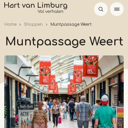
Overslaan
en
naar
Home
Shoppen
Muntpassage Weert
de
inhoud
Muntpassage Weert
gaan