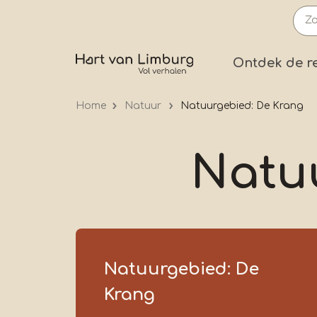
Overslaan
en
naar
Prima
Ontdek de r
de
inhoud
Home
Natuur
Natuurgebied: De Krang
gaan
Natu
Natuurgebied: De
Krang