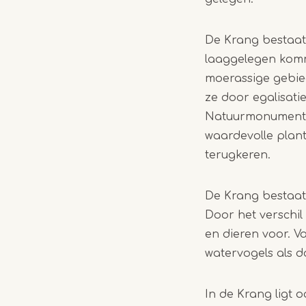
De Krang bestaat
laaggelegen kom
moerassige gebie
ze door egalisat
Natuurmonumenten
w
aardevolle plan
terugkeren.
De Krang bestaat 
Door het verschil
en dieren voor.
Va
watervogels als d
In de Krang ligt 