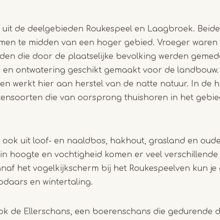
1
of
 uit de deelgebieden Roukespeel en Laagbroek. Beide
3
men te midden van een hoger gebied.
Vroeger waren d
den die door de plaatselijke bevolking werden gemed
ie en ontwatering geschikt gemaakt voor de landbouw.
 werkt hier aan herstel van de natte natuur. In de 
tensoorten die van oorsprong thuishoren in het gebi
ook uit loof- en naaldbos, hakhout, grasland en oude
 in hoogte en vochtigheid komen er veel verschillend
naf het vogelkijkscherm bij het Roukespeelven kun je
odaars en wintertaling.
ook de Ellerschans, een boerenschans die gedurende d