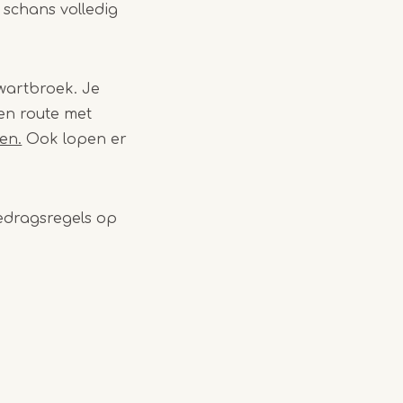
 schans volledig
Swartbroek.
Je
een route met
en.
Ook lopen er
gedragsregels op