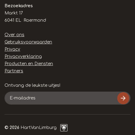
Bezoekadres
Markt 17
6041 EL Roermond
Handige
Over ons
links
Gebruiksvoorwaarden
Privacy
Privacyverklaring
Producten en Diensten
Partners
Ontvang de leukste uitjes!
E-
mailadres
© 2026
HartVanLimburg