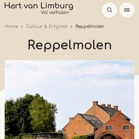
Overslaan
en
naar
Home
Cultuur & Erfgoed
Reppelmolen
de
inhoud
Reppelmolen
gaan