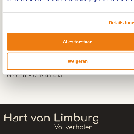
vermeld in een schenkingsakte van 856.
De molen vormt een ensemble van losstaande
bestanddelen. Op deze wijze is de molen reeds
Details ton
aangeduid op de Ferrariskaart (1771-77). Deze
situatie bleef behouden wat betreft de molen en
Alles toestaan
het woonhuis; het dienstgebouw werd uitgebreid
en aangepast aan de huidige hotelfunctie.
Weigeren
Bezichtiging molen na telefonische afspraak
Telefoon: +32 89 461485