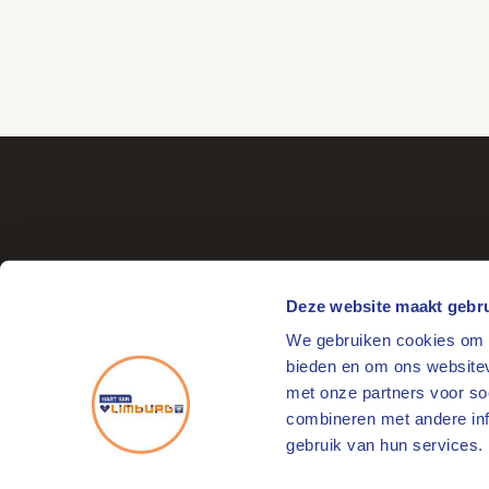
Deze website maakt gebru
We gebruiken cookies om c
Bezoekadres
bieden en om ons websitev
Markt 17
met onze partners voor so
6041 EL Roermond
combineren met andere info
gebruik van hun services.