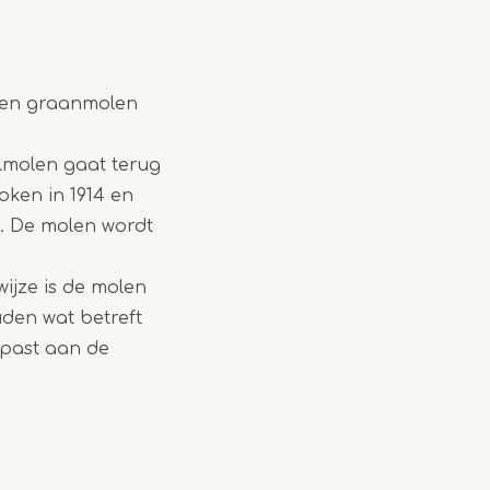
s en graanmolen
lmolen gaat terug
oken in 1914 en
. De molen wordt
ijze is de molen
uden wat betreft
epast aan de