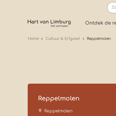
Overslaan
en
naar
Prima
Ontdek de r
de
inhoud
Home
Cultuur & Erfgoed
Reppelmolen
gaan
Reppelmolen
Reppelmolen