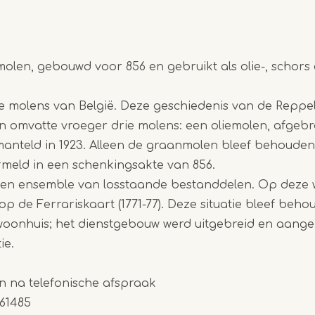
olen, gebouwd voor 856 en gebruikt als olie-, schor
e molens van België. Deze geschiedenis van de Reppe
n omvatte vroeger drie molens: een oliemolen, afgebr
anteld in 1923. Alleen de graanmolen bleef behouden
rmeld in een schenkingsakte van 856.
en ensemble van losstaande bestanddelen. Op deze w
p de Ferrariskaart (1771-77). Deze situatie bleef beho
woonhuis; het dienstgebouw werd uitgebreid en aang
ie.
n na telefonische afspraak
461485