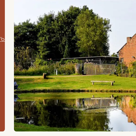
/bocholt/reppelmolen-