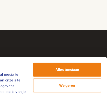
Alles toestaan
al media te
tvang de leukste uitjes!
an onze site
-
Weigeren
 gegevens
ailadres
 op basis van je