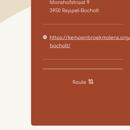
Monshofstraat 9
3950
Reppel-Bocholt
https://kempenbroekmolens.org
bocholt/
Route