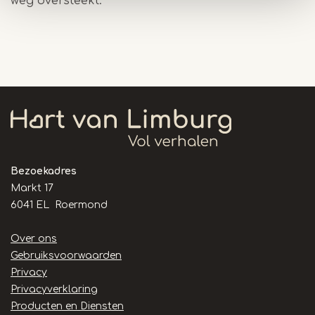
weg oversteekt.
Bezoekadres
Markt 17
6041 EL Roermond
Handige
Over ons
links
Gebruiksvoorwaarden
Privacy
Privacyverklaring
Producten en Diensten