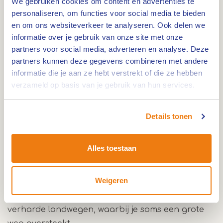
We gebruiken cookies om content en advertenties te
personaliseren, om functies voor social media te bieden
en om ons websiteverkeer te analyseren. Ook delen we
Lengte: 29 km. Deze route door de gemeente
informatie over je gebruik van onze site met onze
partners voor social media, adverteren en analyse. Deze
Nederweert voert je over grotendeels verharde,
partners kunnen deze gegevens combineren met andere
maar ook onverharde wegen door een
informatie die je aan ze hebt verstrekt of die ze hebben
gevarieerd en rustig landschap.
verzameld op basis van je gebruik van hun services.
Details tonen
Mooie en rustige route
Alles toestaan
De route voert een flink stuk langs de Zuid-
Willemsvaart, langs mooie boerderijen en rustige
Weigeren
landwegen en langs de randen van
Nationaal
Park De Groote Peel
. Je bent veelal op rustige
verharde landwegen, waarbij je soms een grote