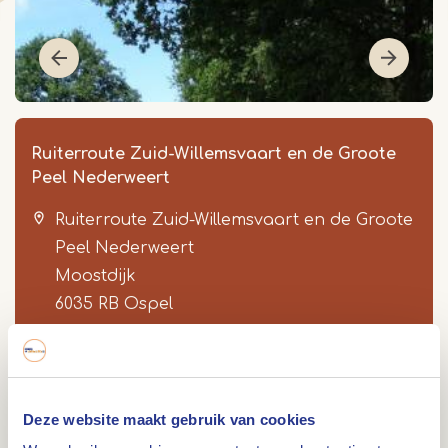
Ruiterroute Zuid-Willemsvaart en de Groote
Peel Nederweert
Ruiterroute Zuid-Willemsvaart en de Groote
Peel Nederweert
Moostdijk
6035 RB
Ospel
Item
1
of
5
Deze website maakt gebruik van cookies
Route