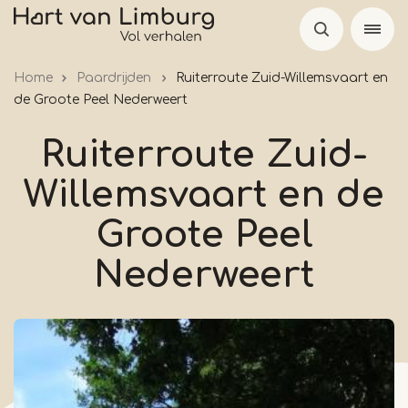
Overslaan
en
naar
Home
Paardrijden
Ruiterroute Zuid-Willemsvaart en
de
de Groote Peel Nederweert
inhoud
gaan
Ruiterroute Zuid-
Willemsvaart en de
Groote Peel
Nederweert