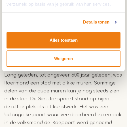
bij het Karzerneplein en het Designer Outlet
verzameld op basis van je gebruik van hun services.
Roermond.
Dit is een speciale plek die ons terugbrengt naar
Details tonen
vroeger. Hier zie je een groot kunstwerk van
Cortenstaal met het woord 'Sint Janspoort'. Het
Alles toestaan
lijkt op een poort, met in de toekomst bomen die
een tunnel vormen. Dat is om te laten zien hoe de
echte poort er vroeger uitzag.
Weigeren
Lang geleden, tot ongeveer 500 jaar geleden, was
Roermond een stad met dikke muren. Sommige
delen van die oude muren kun je nog steeds zien
in de stad. De Sint Janspoort stond op bijna
dezelfde plek als dit kunstwerk. Het was een
belangrijke poort waar vee doorheen liep en ook
in de volksmond de 'Koepoort' werd genoemd