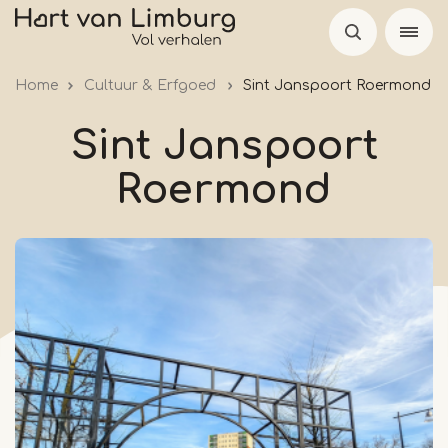
Overslaan
en
naar
Home
Cultuur & Erfgoed
Sint Janspoort Roermond
de
inhoud
Sint Janspoort
gaan
Roermond