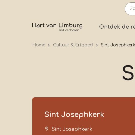
Overslaan
en
naar
Prima
Ontdek de r
de
inhoud
Home
Cultuur & Erfgoed
Sint Josephker
gaan
S
Sint Josephkerk
Sint Josephkerk