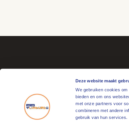
Deze website maakt gebru
We gebruiken cookies om c
Bezoekadres
bieden en om ons websitev
Markt 17
met onze partners voor so
6041 EL Roermond
combineren met andere info
gebruik van hun services.