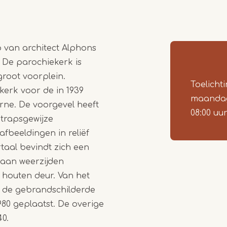
 van architect Alphons
 De parochiekerk is
groot voorplein.
Toelichti
erk voor de in 1939
maandag 
ne. De voorgevel heeft
08:00 uu
 trapsgewijze
afbeeldingen in reliëf
taal bevindt zich een
aan weerzijden
houten deur. Van het
d; de gebrandschilderde
0 geplaatst. De overige
40.