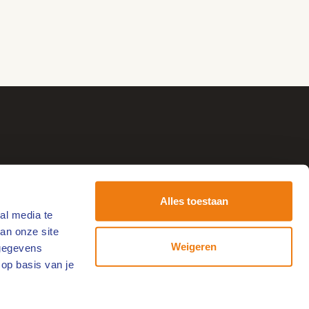
Alles toestaan
al media te
tvang de leukste uitjes!
an onze site
-
Weigeren
 gegevens
ailadres
 op basis van je