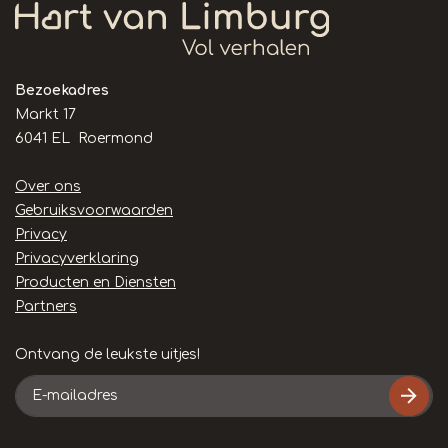
Bezoekadres
Markt 17
6041 EL Roermond
Handige
Over ons
links
Gebruiksvoorwaarden
Privacy
Privacyverklaring
Producten en Diensten
Partners
Ontvang de leukste uitjes!
E-
mailadres