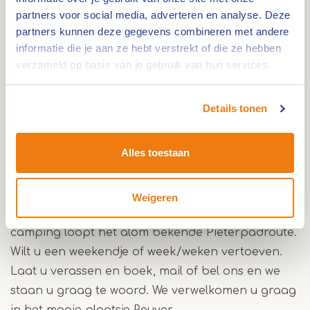
sfeervolle living met een moderne keuken. Twee
partners voor social media, adverteren en analyse. Deze
slaapgelegenheden, aparte douche en toilet. Aan
partners kunnen deze gegevens combineren met andere
de zijkant van de blokhut is een berging
informatie die je aan ze hebt verstrekt of die ze hebben
aanwezig voor het stellen en opladen van uw
verzameld op basis van je gebruik van hun services.
fietsen. Mooi groot terras voor de blokhut met
meubilair en een fijn grasveldje waar het ook
Details tonen
goed vertoeven is. Naast de blokhut is er ruimte
voor twee auto's te parkeren. het is heerlijk
Alles toestaan
vertoeven in het schitterend grensoverschrijdend
natuurgebied "Brachterwald" in Duitsland. Binnen
enkele minuten komt u oog in oog te staan met
Weigeren
herten, schapen, runderen en paarden. Naast de
camping loopt het alom bekende Pieterpadroute.
Wilt u een weekendje of week/weken vertoeven.
Laat u verassen en boek, mail of bel ons en we
staan u graag te woord. We verwelkomen u graag