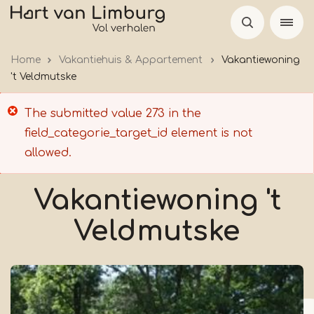
Overslaan
en
naar
Home
Vakantiehuis & Appartement
Vakantiewoning
de
't Veldmutske
inhoud
gaan
Foutmelding
The submitted value
273
in the
field_categorie_target_id
element is not
allowed.
Vakantiewoning 't
Veldmutske