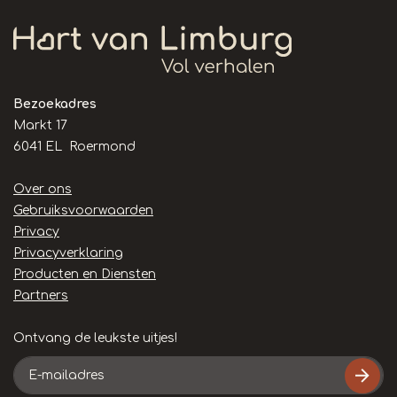
Bezoekadres
Markt 17
6041 EL Roermond
Handige
Over ons
links
Gebruiksvoorwaarden
Privacy
Privacyverklaring
Producten en Diensten
Partners
Ontvang de leukste uitjes!
E-
mailadres