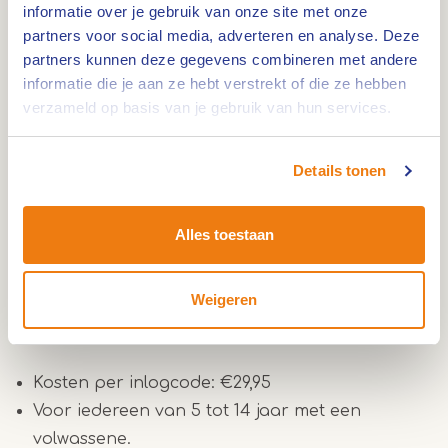
Op zoek naar een leuk uitje met je gezin of
informatie over je gebruik van onze site met onze
partners voor social media, adverteren en analyse. Deze
vrienden? Check deze leuke city-game!
partners kunnen deze gegevens combineren met andere
Geschiedenis was nog nooit zo leuk! Challenges
informatie die je aan ze hebt verstrekt of die ze hebben
doe je met je mobiel én er is zelfs tijd om
verzameld op basis van je gebruik van hun services.
tussendoor een terrasje te pikken of een
restaurantje in te duiken. De lengte van route is
Details tonen
ongeveer 3 Km.
Alles toestaan
Heb jij een kinderwagen of rolstoel bij je? Geen
enkel probleem, de route is toegankelijk voor
iedereen. Geen stress, geen tijdslimiet, dus volop
Weigeren
tijd voor een ijsje en relaxen.
Kosten per inlogcode: €29,95
Voor iedereen van 5 tot 14 jaar met een
volwassene.