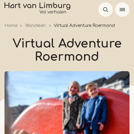
Overslaan
en
naar
Home
Wandelen
Virtual Adventure Roermond
de
inhoud
Virtual Adventure
gaan
Roermond