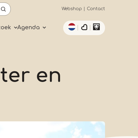
Secundaïre
Webshop
Contact
Aanvullende acties 
navigatie
zoek
Agenda
ter en