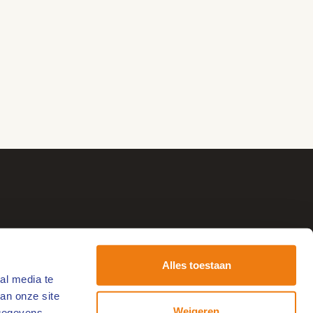
Alles toestaan
al media te
tvang de leukste uitjes!
an onze site
-
Weigeren
 gegevens