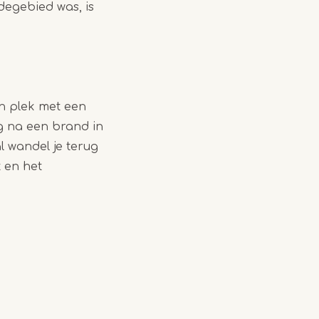
egebied was, is
en plek met een
g na een brand in
l wandel je terug
t en het