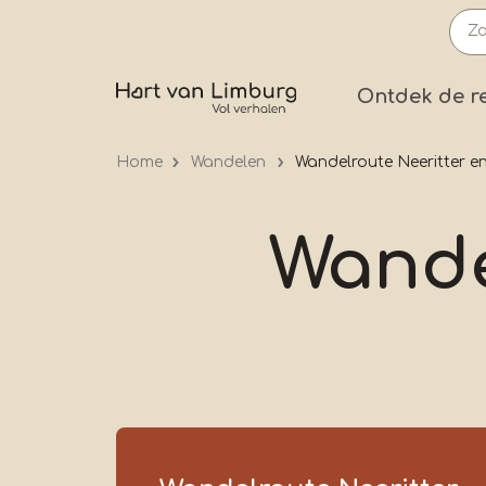
Overslaan
en
naar
Prima
Ontdek de r
de
inhoud
Home
Wandelen
Wandelroute Neeritter en
gaan
Wande