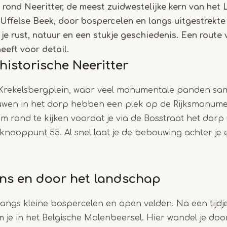
 rond Neeritter, de meest zuidwestelijke kern van het 
Uffelse Beek, door bospercelen en langs uitgestrekte 
Item
e rust, natuur en een stukje geschiedenis. Een route
1
eeft voor detail.
of
 historische Neeritter
3
 Krekelsbergplein, waar veel monumentale panden s
uwen in het dorp hebben een plek op de Rijksmonumen
om rond te kijken voordat je via de Bosstraat het dorp 
 knooppunt 55. Al snel laat je de bebouwing achter je 
ns en door het landschap
 langs kleine bospercelen en open velden. Na een tijdje
 je in het Belgische Molenbeersel. Hier wandel je do