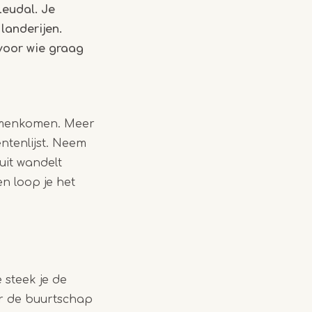
Leudal. Je
landerijen.
 voor wie graag
amenkomen. Meer
tenlijst. Neem
uit wandelt
en loop je het
 steek je de
or de buurtschap