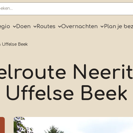
ry
egio
Doen
Routes
Overnachten
Plan je be
 Uffelse Beek
lroute Neerit
Uffelse Beek