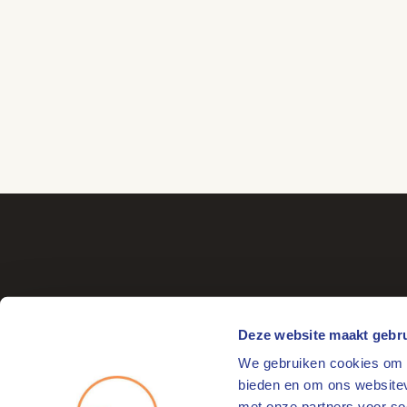
Deze website maakt gebru
We gebruiken cookies om c
Bezoekadres
bieden en om ons websitev
Markt 17
met onze partners voor so