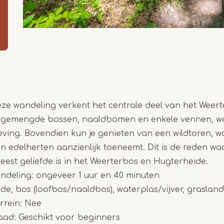
eze wandeling verkent het centrale deel van het Weer
an gemengde bossen, naaldbomen en enkele vennen, w
ving. Bovendien kun je genieten van een wildtoren, 
n edelherten aanzienlijk toeneemt. Dit is de reden w
est geliefde is in het Weerterbos en Hugterheide.
ndeling: ongeveer 1 uur en 40 minuten
e, bos (loofbos/naaldbos), waterplas/vijver, graslan
rrein: Nee
aad: Geschikt voor beginners