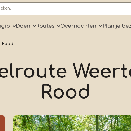
ry
egio
Doen
Routes
Overnachten
Plan je be
: Rood
lroute Weert
Rood