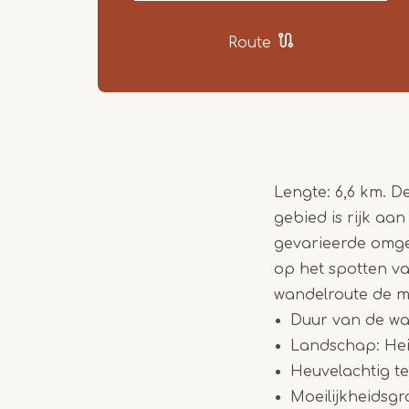
Route
Lengte: 6,6 km. D
gebied is rijk a
gevarieerde omge
op het spotten va
wandelroute de me
Duur van de wa
Landschap: Heid
Heuvelachtig te
Moeilijkheidsgr