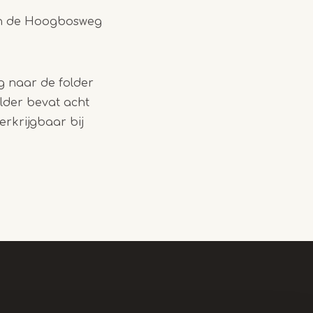
 en de Hoogbosweg
g naar de folder
lder bevat acht
rkrijgbaar bij