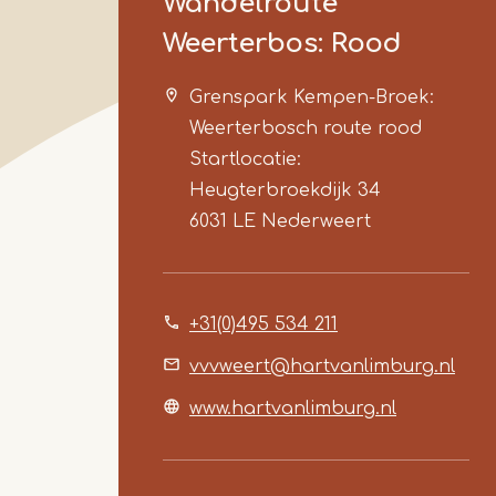
Wandelroute
Weerterbos: Rood
Grenspark Kempen-Broek:
Weerterbosch route rood
Startlocatie:
Heugterbroekdijk 34
6031 LE
Nederweert
+31(0)495 534 211
vvvweert@hartvanlimburg.nl
www.hartvanlimburg.nl