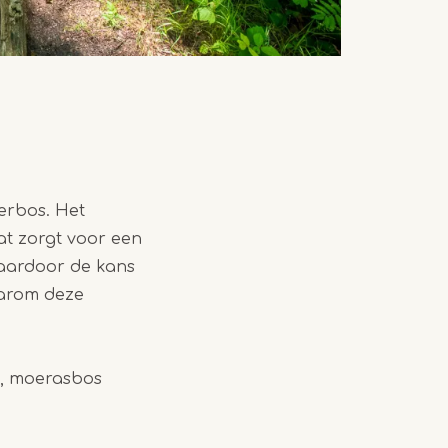
terbos. Het
at zorgt voor een
waardoor de kans
aarom deze
d, moerasbos