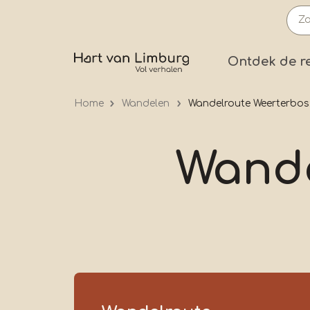
Overslaan
en
naar
Prima
Ontdek de r
de
inhoud
Home
Wandelen
Wandelroute Weerterbos
gaan
Wande