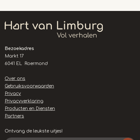
12
Bezoekadres
Markt 17
6041 EL Roermond
Handige
Over ons
links
Gebruiksvoorwaarden
Privacy
Privacyverklaring
Producten en Diensten
Partners
Ontvang de leukste uitjes!