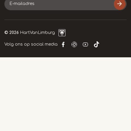
E-
mailadres
© 2026
HartVanLimburg
Volg ons op social media