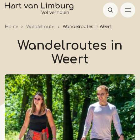
Overslaan
en
naar
Home
Wandelroute
Wandelroutes in Weert
de
inhoud
Wandelroutes in
gaan
Weert