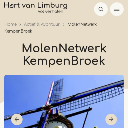
Overslaan
en
naar
Home
Actief & Avontuur
MolenNetwerk
de
KempenBroek
inhoud
gaan
MolenNetwerk
KempenBroek