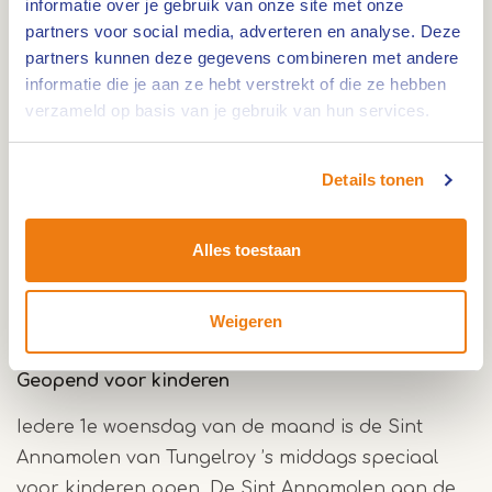
informatie over je gebruik van onze site met onze
altijd mogelijk als een molen draait, de
partners voor social media, adverteren en analyse. Deze
molenpoort open staat of de blauwe wimpel bij
partners kunnen deze gegevens combineren met andere
de molen is uitgestoken. Daarnaast worden er
informatie die je aan ze hebt verstrekt of die ze hebben
regelmatig op woensdag, zaterdag en soms ook
verzameld op basis van je gebruik van hun services.
op zondag molendagen met rondleidingen,
demonstraties en andere activiteiten op de
Details tonen
molens gehouden. De vrijwillige molenaars en
molenliefhebbers binnen KempenBroek werken
Alles toestaan
tegenwoordig aan beide zijden van de grens
nauw samen bij het organiseren van gezamenlijke
activiteiten en evenementen op hun molens.
Weigeren
Geopend voor kinderen
Iedere 1e woensdag van de maand is de Sint
Annamolen van Tungelroy ’s middags speciaal
voor kinderen open. De Sint Annamolen aan de