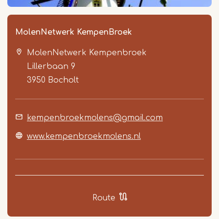
MolenNetwerk KempenBroek
MolenNetwerk Kempenbroek
Lillerbaan 9
3950
Bocholt
kempenbroekmolens@gmail.com
Item
1
www.kempenbroekmolens.nl
of
4
Route