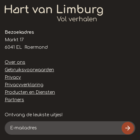
Bezoekadres
Markt 17
6041 EL Roermond
Handige
Over ons
links
Gebruiksvoorwaarden
Privacy
Privacyverklaring
Producten en Diensten
Partners
Ontvang de leukste uitjes!
E-
mailadres