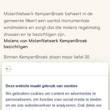
MolenNetwerk KempenBroek beheert in de
gemeente Weert een aantal monumentale
windmolens en zorgt dat die molens regelmatig
draaien en te bezichtigen zijn.
Molens van MolenNetwerk KempenBroek
bezichtigen
Binnen KempenBroek staan maar liefst 30
watermolens en 19 windmolens die nog regelmatig
draaien. De meeste van deze molens zijn ook te
bezichtigen. Daarmee is KempenBroek de meest
aantrekkelijke en meest gevarieerde molenregio
Deze website maakt gebruik van cookies
van Zuid Nederland. Sommige van deze molens
We gebruiken cookies om content en advertenties te
hebben een geschiedenis die honderden jaren
personaliseren, om functies voor social media te bieden
en om ons websiteverkeer te analyseren. Ook delen we
oud is. Een bezoek aan de windmolens in Weert is