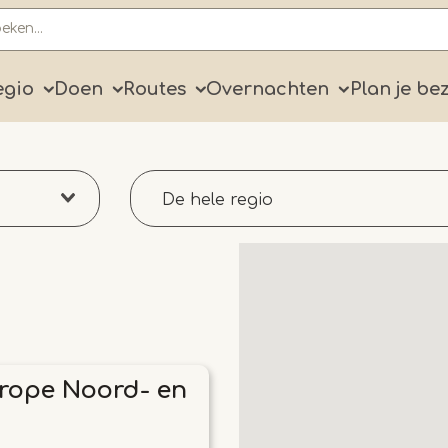
ry
egio
Doen
Routes
Overnachten
Plan je be
De hele regio
urope Noord- en