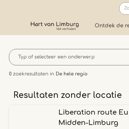
Overslaan
en
naar
Prima
Ontdek de r
de
inhoud
gaan
0
zoekresultaten in
De hele regio
Resultaten zonder locatie
Liberation route E
Midden-Limburg