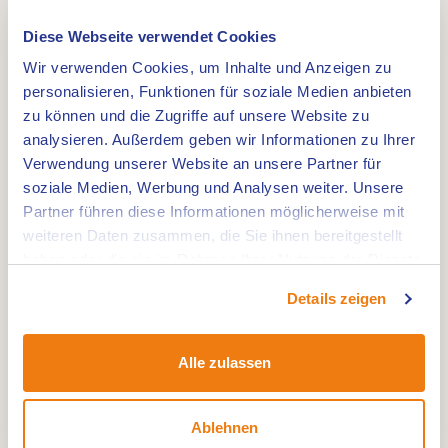
Becken, auch noch einige andere Gebiete.
Es ist im Besitz der Natur und hat eine Fläche von
Diese Webseite verwendet Cookies
301 Hektar. Es besteht aus einem Kerngebiet:
Wir verwenden Cookies, um Inhalte und Anzeigen zu
Roukespeel und Laagbroek, das sind beides
personalisieren, Funktionen für soziale Medien anbieten
zu können und die Zugriffe auf unsere Website zu
Niedermoore: Niedrig gelegen inmitten höherer
analysieren. Außerdem geben wir Informationen zu Ihrer
Gebiete. Auch gibt es dort eine Anzahl verteilter
Verwendung unserer Website an unsere Partner für
Gebiete, worunter das Kootspeel, das
soziale Medien, Werbung und Analysen weiter. Unsere
Secretarisbos und
Partner führen diese Informationen möglicherweise mit
trockene Wälder auf einem hoch gelegenen Teil
weiteren Daten zusammen, die Sie ihnen bereitgestellt
und dem Vogelbosje direkt östlich von Weert.
haben oder die sie im Rahmen Ihrer Nutzung der Dienste
gesammelt haben.
Gegenüber von Swartbroek liegt noch ein kleiner
Details zeigen
Landgutwald, der die ältesten Eichen hat.
De Krang besteht aus Laub- und Nadelwald,
Alle zulassen
Hackholz, Graslandschaft und alter
Akkerlandschaft. Durch den Unterschied in der
Höhe und Luftfeuchtigkeit kommen dort viele
Ablehnen