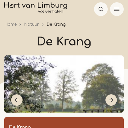
Skip
to
main
Home
Natuur
De Krang
content
De Krang
De Krang