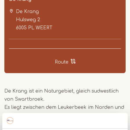
De Krang
Hulsweg 2
6005 PL
WEERT
Item
1
Route
of
4
De Krang ist ein Naturgebiet, gleich sudwestlich
von Swartbroek.
Es liegt zwischen dem Leukerbeek im Norden und
dem Tungelroyse Beek im Süden, aber es gibt
dort, an der gegenüberliegenden Seite der