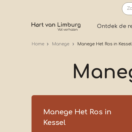
Overslaan
en
naar
Prima
Ontdek de r
de
inhoud
Home
Manege
Manege Het Ros in Kessel
gaan
Maneg
Manege Het Ros in
Kessel