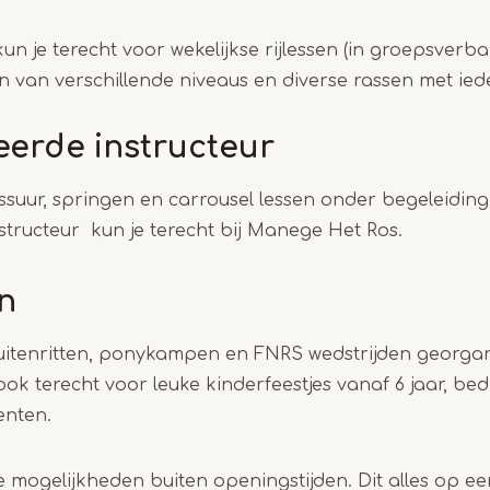
1
un je terecht voor wekelijkse rijlessen (in groepsverb
of
 van verschillende niveaus en diverse rassen met ied
2
erde instructeur
ssuur, springen en carrousel lessen onder begeleidin
tructeur kun je terecht bij Manege Het Ros.
en
itenritten, ponykampen en FNRS wedstrijden georgan
k terecht voor leuke kinderfeestjes vanaf 6 jaar, bedri
nten.
e mogelijkheden buiten openingstijden. Dit alles op een