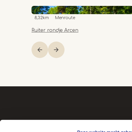
8,32km
Menroute
Ruiter rondje Arcen
Item
1
of
1
Deze website maakt gebru