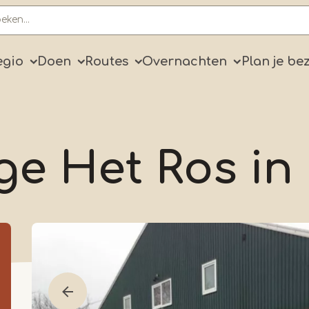
ry
egio
Doen
Routes
Overnachten
Plan je be
e Het Ros in 