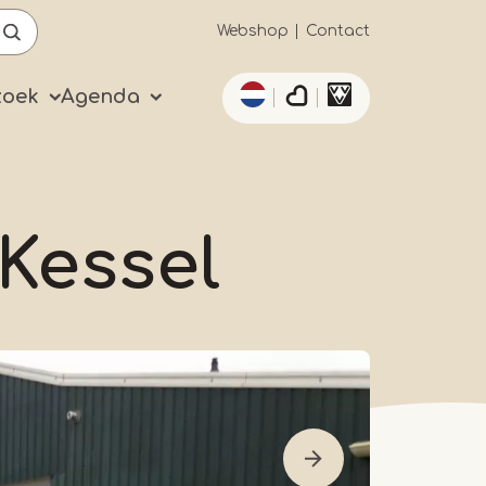
Secundaïre
Webshop
Contact
Aanvullende acties 
navigatie
zoek
Agenda
Kessel