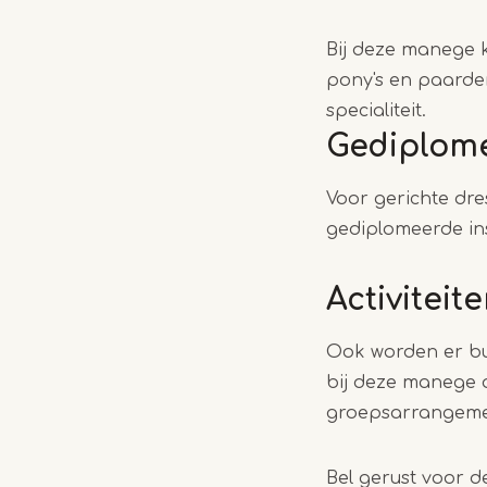
Bij deze manege k
pony's en paarden
specialiteit.
Gediplome
Voor gerichte dre
gediplomeerde ins
Activiteit
Ook worden er bu
bij deze manege oo
groepsarrangeme
Bel gerust voor d