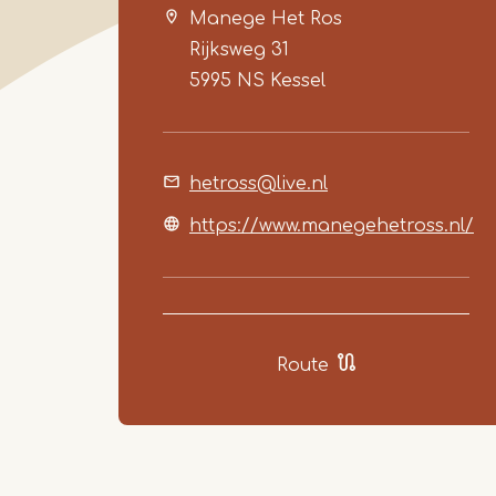
Manege Het Ros
Rijksweg 31
5995 NS
Kessel
hetross@live.nl
https://www.manegehetross.nl/
Route