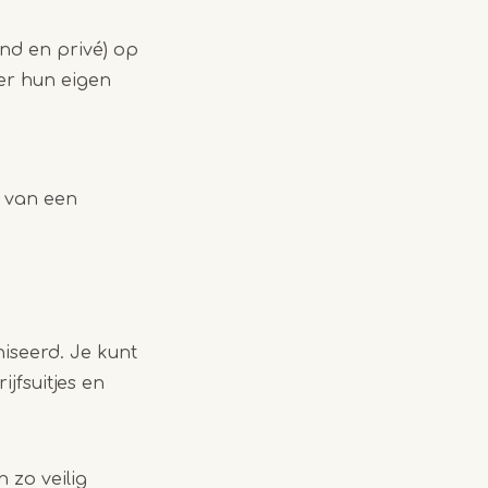
and en privé) op
er hun eigen
g van een
iseerd. Je kunt
jfsuitjes en
 zo veilig