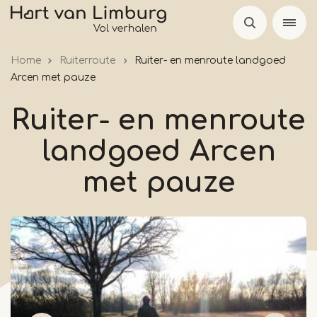
Overslaan
en
naar
Home
Ruiterroute
Ruiter- en menroute landgoed
de
Arcen met pauze
inhoud
gaan
Ruiter- en menroute
landgoed Arcen
met pauze