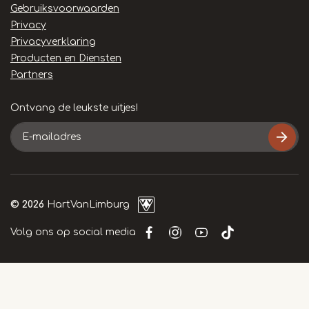
links
Gebruiksvoorwaarden
Privacy
Privacyverklaring
Producten en Diensten
Partners
Ontvang de leukste uitjes!
E-
mailadres
© 2026
HartVanLimburg
Volg ons op social media