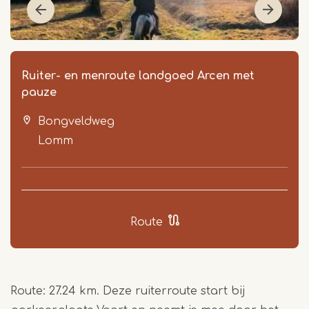
Ruiter- en menroute landgoed Arcen met
pauze
Bongveldweg
Lomm
Item
1
Route
of
2
Route: 27.24 km. Deze ruiterroute start bij