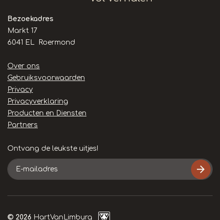
Bezoekadres
Markt 17
6041 EL Roermond
Handige
Over ons
links
Gebruiksvoorwaarden
Privacy
Privacyverklaring
Producten en Diensten
Partners
Ontvang de leukste uitjes!
E-
mailadres
© 2026
HartVanLimburg