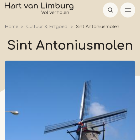
Overslaan
en
naar
Home
Cultuur & Erfgoed
Sint Antoniusmolen
de
inhoud
Sint Antoniusmolen
gaan