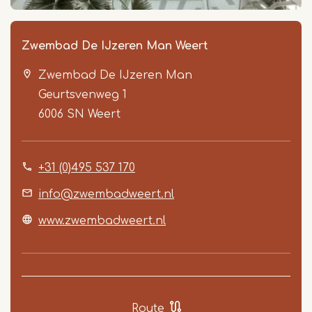
Zwembad De IJzeren Man Weert
Zwembad De IJzeren Man
Geurtsvenweg 1
6006 SN
Weert
+31 (0)495 537 170
Item
1
info@zwembadweert.nl
of
www.zwembadweert.nl
5
Route