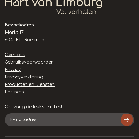
Bezoekadres
Markt 17
6041 EL Roermond
Handige
Over ons
links
Gebruiksvoorwaarden
Privacy
Privacyverklaring
Producten en Diensten
Partners
Ontvang de leukste uitjes!
E-
mailadres