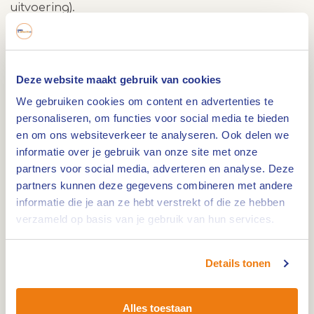
uitvoering).
Er is ook een mooie ligweide inclusief horeca en
sport- en speelmogelijkheden voor de kinderen!
Maar dat is nog niet genoeg, dus je kan ook nog
Deze website maakt gebruik van cookies
gaan waterskiën of wakeboarden bij
We gebruiken cookies om content en advertenties te
waterskibaan de IJzeren Man
!
personaliseren, om functies voor social media te bieden
en om ons websiteverkeer te analyseren. Ook delen we
Zwembad & waterskibaan de IJzeren Man, een
informatie over je gebruik van onze site met onze
hele dag waterpret!
partners voor social media, adverteren en analyse. Deze
partners kunnen deze gegevens combineren met andere
informatie die je aan ze hebt verstrekt of die ze hebben
verzameld op basis van je gebruik van hun services.
Openingstijden
zondag:
Dag
Time
Reactie
10:00 - 17:00
Details tonen
slot
maandag:
14:00 - 18:00
dinsdag:
14:00 - 21:00
Alles toestaan