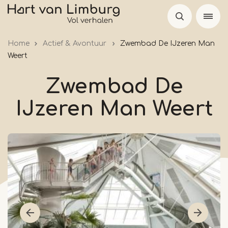
Overslaan
en
naar
Home
Actief & Avontuur
Zwembad De IJzeren Man
de
Weert
inhoud
gaan
Zwembad De
IJzeren Man Weert