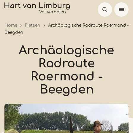
Skip
to
main
Home
Fietsen
Archäologische Radroute Roermond -
content
Beegden
Archäologische
Radroute
Roermond -
Beegden