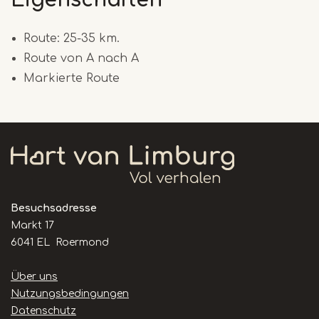
Eigenschaften
Route: 25-35 km.
Route von A nach A
Markierte Route
Besuchsadresse
Markt 17
6041 EL Roermond
Handige
Über uns
links
Nutzungsbedingungen
Datenschutz