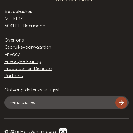
Bezoekadres
Markt 17
6041 EL Roermond
Handige
Over ons
links
Gebruiksvoorwaarden
Privacy
Privacyverklaring
Producten en Diensten
Partners
Ontvang de leukste uitjes!
E-
mailadres
© 2026
HartVanLimburg