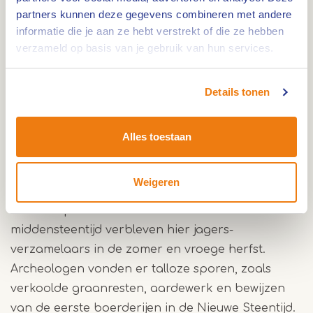
Aijen. Via de
gratis Archeo Route Limburg 2.0 app
partners kunnen deze gegevens combineren met andere
informatie die je aan ze hebt verstrekt of die ze hebben
ontdek je het verhaal van deze plek, ondersteund
verzameld op basis van je gebruik van hun services.
door moderne technieken, waardoor het lijkt
alsof je zelf terugreist naar de prehistorie.
Details tonen
Well-Aijen ligt in het Maasdal, een gebied dat
dankzij het project Maaswerken beter beschermd
Alles toestaan
wordt tegen hoogwater. Hier zorgde de aanleg
van de hoogwatergeul voor een veiligere
Weigeren
waterstand. De Maas bepaalde eeuwenlang het
landschap en het leven van mens en dier. In de
middensteentijd verbleven hier jagers-
verzamelaars in de zomer en vroege herfst.
Archeologen vonden er talloze sporen, zoals
verkoolde graanresten, aardewerk en bewijzen
van de eerste boerderijen in de Nieuwe Steentijd.