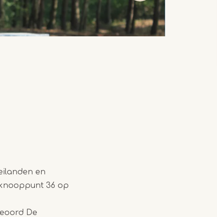
weilanden en
j knooppunt 36 op
ieoord De