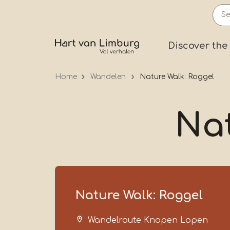
Skip
to
main
Prima
Discover the
content
Home
Wandelen
Nature Walk: Roggel
Nat
Nature Walk: Roggel
Wandelroute Knopen Lopen