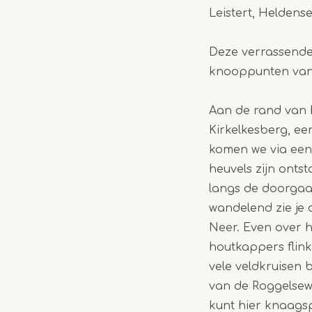
Leistert, Heldens
Deze verrassende 
knooppunten van
Aan de rand van h
Kirkelkesberg, ee
komen we via een
heuvels zijn ontst
langs de doorgaa
wandelend zie je
Neer. Even over h
houtkappers flink
vele veldkruisen b
van de Roggelsew
kunt hier knaags