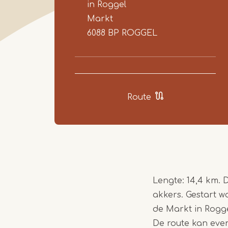
in Roggel
Markt
6088 BP
ROGGEL
Route
Lengte: 14,4 km. 
akkers. Gestart 
de Markt in Rogge
De route kan eve