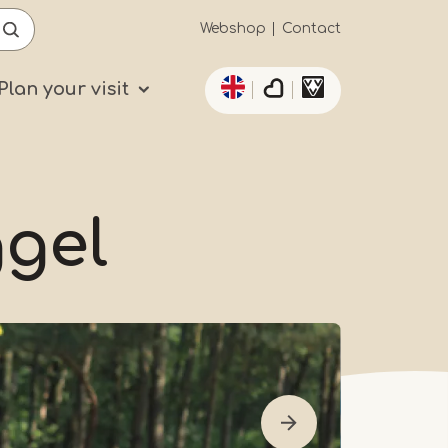
Secundaïre
Webshop
Contact
List additional actio
navigatie
Plan your visit
ggel