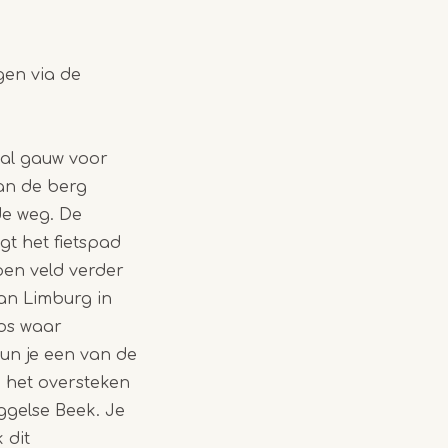
gen via de
 al gauw voor
van de berg
de weg. De
lgt het fietspad
pen veld verder
an Limburg in
bos waar
un je een van de
Na het oversteken
ggelse Beek. Je
 dit