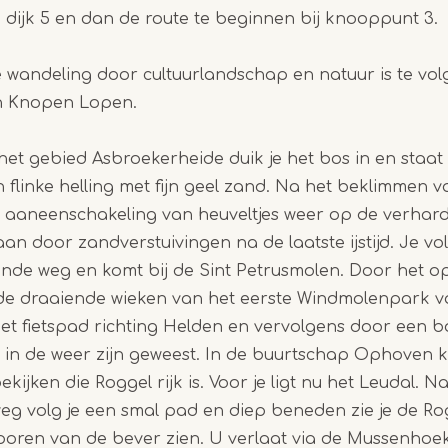
e dijk 5 en dan de route te beginnen bij knooppunt 3.
1
of
wandeling door cultuurlandschap en natuur is te vol
4
 Knopen Lopen.
et gebied Asbroekerheide duik je het bos in en staat
n flinke helling met fijn geel zand. Na het beklimmen 
 aaneenschakeling van heuveltjes weer op de verhar
aan door zandverstuivingen na de laatste ijstijd. Je vo
nde weg en komt bij de Sint Petrusmolen. Door het o
 de draaiende wieken van het eerste Windmolenpark v
et fietspad richting Helden en vervolgens door een 
 in de weer zijn geweest. In de buurtschap Ophoven k
ekijken die Roggel rijk is. Voor je ligt nu het Leudal. 
eg volg je een smal pad en diep beneden zie je de Ro
poren van de bever zien. U verlaat via de Mussenhoek