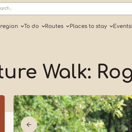
ry
 region
To do
Routes
Places to stay
Events
ure Walk: Ro