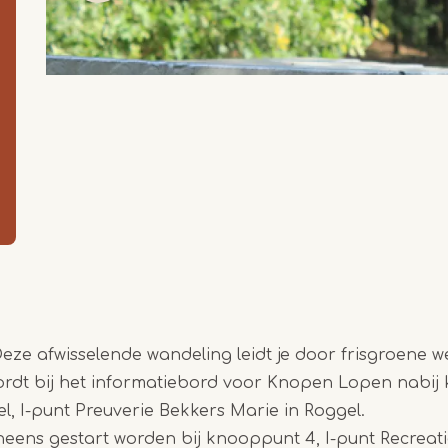
Deze afwisselende wandeling leidt je door frisgroene 
wordt bij het informatiebord voor Knopen Lopen nabi
l, I-punt Preuverie Bekkers Marie in Roggel.
neens gestart worden bij knooppunt 4, I-punt Recreat
Item