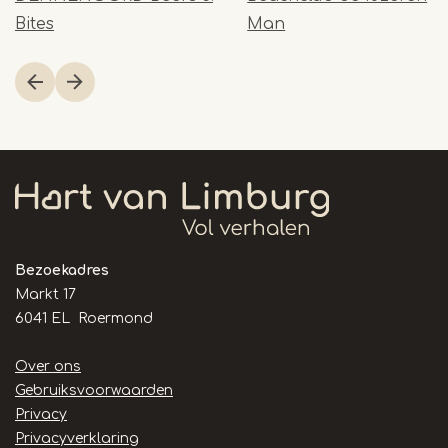
Bites
Man
Item
1
of
23
Bezoekadres
Markt 17
6041 EL Roermond
Handige
Over ons
links
Gebruiksvoorwaarden
Privacy
Privacyverklaring