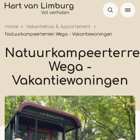
Overslaan
en
naar
Home
Vakantiehuis & Appartement
de
Natuurkampeerterrein Wega - Vakantiewoningen
inhoud
gaan
Natuurkampeerterre
Wega -
Vakantiewoningen