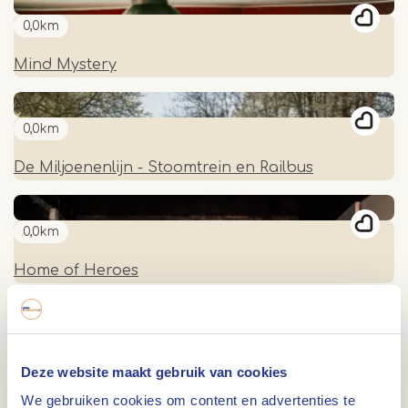
0,0km
Mind Mystery
0,0km
De Miljoenenlijn - Stoomtrein en Railbus
0,0km
Home of Heroes
0,0km
Deze website maakt gebruik van cookies
XBAZE - VR Experience
We gebruiken cookies om content en advertenties te