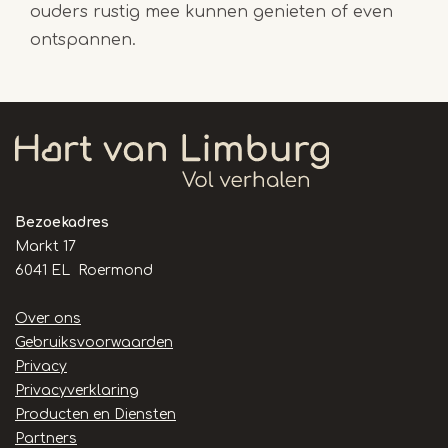
ouders rustig mee kunnen genieten of even
ontspannen.
Bezoekadres
Markt 17
6041 EL Roermond
Handige
Over ons
links
Gebruiksvoorwaarden
Privacy
Privacyverklaring
Producten en Diensten
Partners