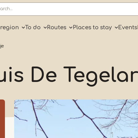
ry
 region
To do
Routes
Places to stay
Events
je
is De Tegelar