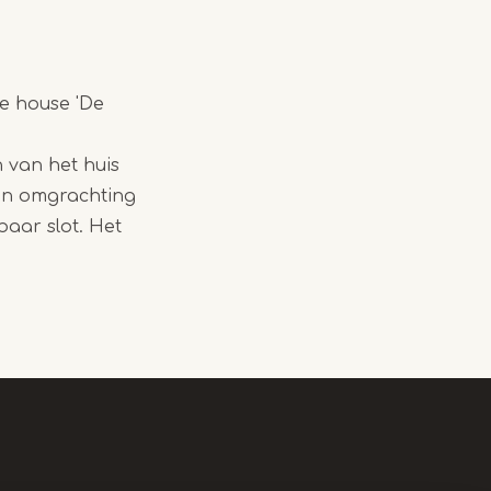
he house 'De
 van het huis
een omgrachting
baar slot. Het