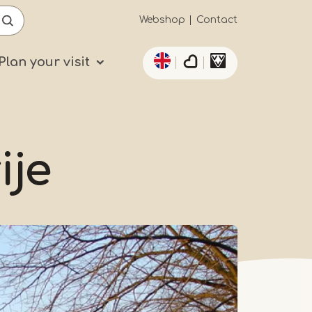
Secundaïre
Webshop
Contact
List additional actio
navigatie
Plan your visit
ije