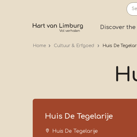
Skip
to
main
Prima
Discover the
content
Home
Cultuur & Erfgoed
Huis De Tegelari
Hu
Huis De Tegelarije
Huis De Tegelarije