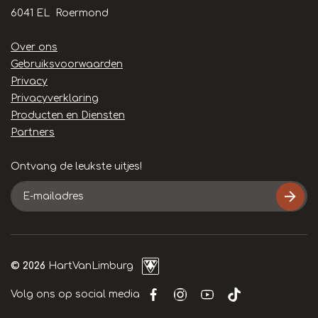
6041 EL Roermond
Handige
Over ons
links
Gebruiksvoorwaarden
Privacy
Privacyverklaring
Producten en Diensten
Partners
Ontvang de leukste uitjes!
E-
mailadres
© 2026
HartVanLimburg
Volg ons op social media