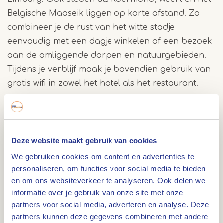
Belgische Maaseik liggen op korte afstand. Zo
combineer je de rust van het witte stadje
eenvoudig met een dagje winkelen of een bezoek
aan de omliggende dorpen en natuurgebieden.
Tijdens je verblijf maak je bovendien gebruik van
gratis wifi in zowel het hotel als het restaurant.
Bourgondisch genieten in het restaurant
Ook zonder overnachting ben je welkom in het
Deze website maakt gebruik van cookies
restaurant van Hotel Restaurant Crasborn. Strijk
We gebruiken cookies om content en advertenties te
neer voor een kop koffie met Limburgse vlaai, een
personaliseren, om functies voor social media te bieden
uitgebreide lunch of een diner waarin de Franse
en om ons websiteverkeer te analyseren. Ook delen we
keuken en euregionale streekgerechten
informatie over je gebruik van onze site met onze
samenkomen. De keuken werkt zoveel mogelijk
partners voor social media, adverteren en analyse. Deze
partners kunnen deze gegevens combineren met andere
met verse seizoensproducten. In het voorjaar