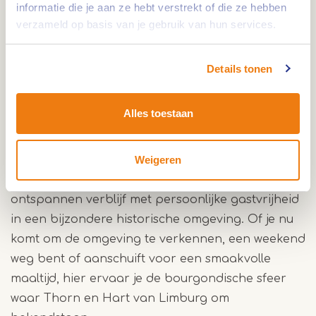
informatie die je aan ze hebt verstrekt of die ze hebben
staan asperges op het menu en in het najaar
verzameld op basis van je gebruik van hun services.
bereiden de koks verschillende wildgerechten.
Daarnaast zijn er vegetarische gerechten
Details tonen
beschikbaar en houdt de keuken op aanvraag
rekening met glutenvrije maaltijden, allergieën en
dieetwensen.
Alles toestaan
Gastvrij verblijf in Hart van Limburg
Weigeren
Hotel Restaurant Crasborn staat voor een
ontspannen verblijf met persoonlijke gastvrijheid
in een bijzondere historische omgeving. Of je nu
komt om de omgeving te verkennen, een weekend
weg bent of aanschuift voor een smaakvolle
maaltijd, hier ervaar je de bourgondische sfeer
waar Thorn en Hart van Limburg om