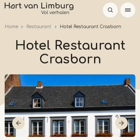
Overslaan
en
naar
Home
Restaurant
Hotel Restaurant Crasborn
de
inhoud
Hotel Restaurant
gaan
Crasborn